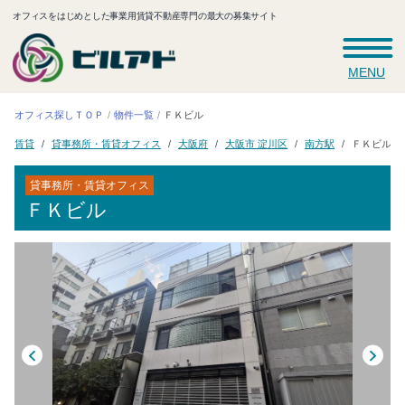
オフィスをはじめとした事業用賃貸不動産専門の最大の募集サイト
MENU
オフィス探しＴＯＰ
物件一覧
ＦＫビル
貸事務所・賃貸オフィス
大阪市 淀川区
大阪府
南方駅
ＦＫビル
賃貸
貸事務所・賃貸オフィス
ＦＫビル