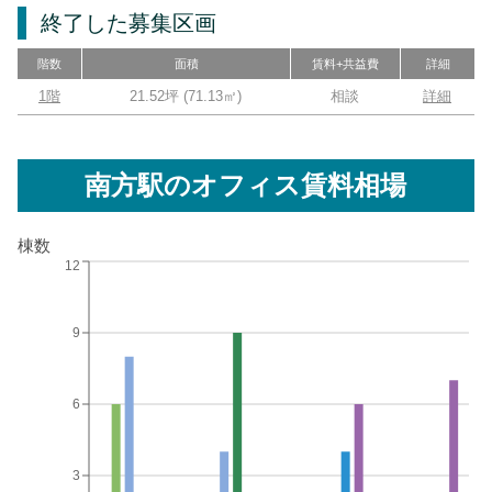
終了した募集区画
階数
面積
賃料+共益費
詳細
1階
21.52坪
(
71.13
㎡)
相談
詳細
南方駅
のオフィス賃料相場
棟数
12
9
6
3