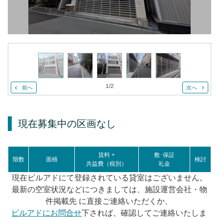
1
/
2
前へ
次へ
現在募集中の区画
なし
賃料 +
敷･保証
階数
面積
検討
共益費（税別）
礼金
現在ビルアドにて登録されている貸室はございません。
最新の空室状況などにつきましては、施設運営会社・物
件掲載先 に直接ご連絡いただくか、
ビルアドにお問合せ
下されば、確認してご連絡いたしま