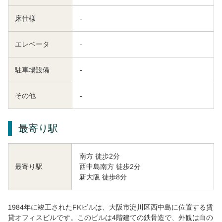
床仕様
-
エレベータ
-
駐車場設備
-
その他
-
最寄り駅
南方 徒歩2分
西中島南方 徒歩2分
最寄り駅
新大阪 徒歩8分
1984年に竣工されたFKビルは、大阪市淀川区西中島に位置する賃
貸オフィスビルです。このビルは4階建ての鉄骨造で、外観は白の