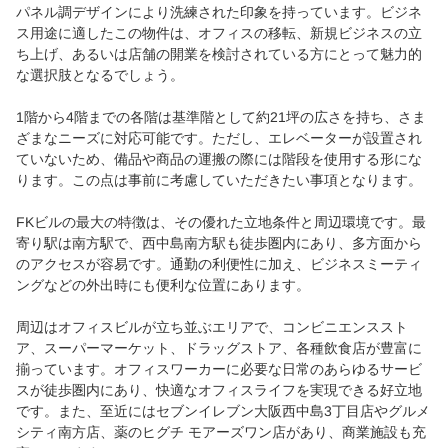
パネル調デザインにより洗練された印象を持っています。ビジネ
ス用途に適したこの物件は、オフィスの移転、新規ビジネスの立
ち上げ、あるいは店舗の開業を検討されている方にとって魅力的
な選択肢となるでしょう。
1階から4階までの各階は基準階として約21坪の広さを持ち、さま
ざまなニーズに対応可能です。ただし、エレベーターが設置され
ていないため、備品や商品の運搬の際には階段を使用する形にな
ります。この点は事前に考慮していただきたい事項となります。
FKビルの最大の特徴は、その優れた立地条件と周辺環境です。最
寄り駅は南方駅で、西中島南方駅も徒歩圏内にあり、多方面から
のアクセスが容易です。通勤の利便性に加え、ビジネスミーティ
ングなどの外出時にも便利な位置にあります。
周辺はオフィスビルが立ち並ぶエリアで、コンビニエンススト
ア、スーパーマーケット、ドラッグストア、各種飲食店が豊富に
揃っています。オフィスワーカーに必要な日常のあらゆるサービ
スが徒歩圏内にあり、快適なオフィスライフを実現できる好立地
です。また、至近にはセブンイレブン大阪西中島3丁目店やグルメ
シティ南方店、薬のヒグチ モアーズワン店があり、商業施設も充