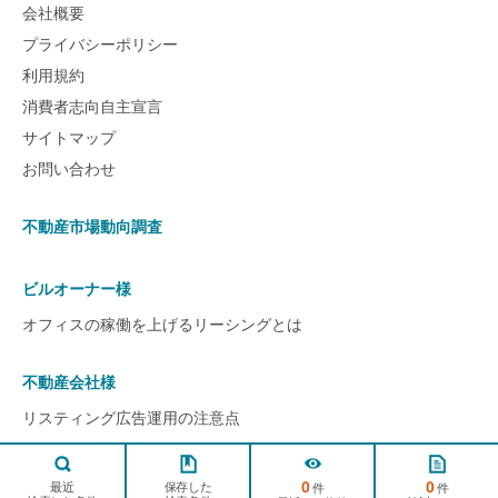
会社概要
プライバシーポリシー
利用規約
消費者志向自主宣言
サイトマップ
お問い合わせ
不動産市場動向調査
ビルオーナー様
オフィスの稼働を上げるリーシングとは
不動産会社様
リスティング広告運用の注意点
ページ
TOPへ
0
0
© 2022 ビルアド All rights reserved.
保存した
最近
件
件