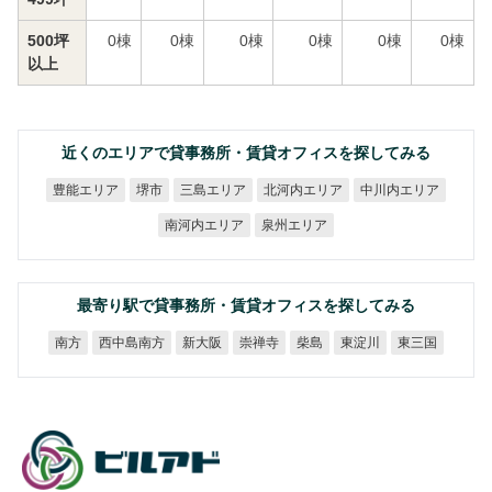
500坪
0
棟
0
棟
0
棟
0
棟
0
棟
0
棟
以上
近くのエリアで貸事務所・賃貸オフィスを探してみる
北河内エリア
中川内エリア
豊能エリア
三島エリア
堺市
南河内エリア
泉州エリア
最寄り駅で貸事務所・賃貸オフィスを探してみる
西中島南方
新大阪
崇禅寺
東淀川
東三国
南方
柴島