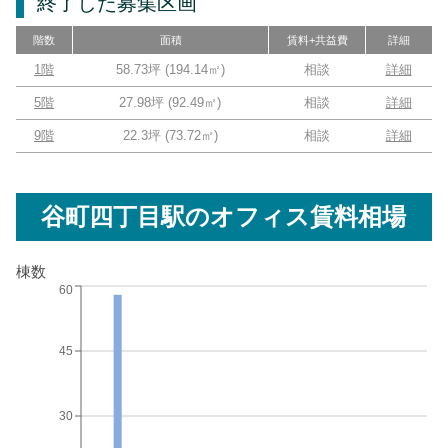
終了した募集区画
階数
面積
賃料+共益費
詳細
1階
58.73坪
(
194.14
㎡)
相談
詳細
5階
27.98坪
(
92.49
㎡)
相談
詳細
9階
22.3坪
(
73.72
㎡)
相談
詳細
谷町四丁目駅
のオフィス賃料相場
棟数
60
45
30