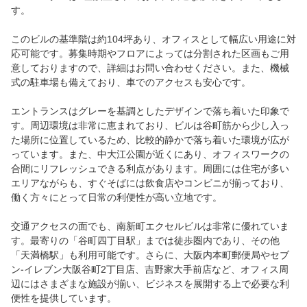
す。
このビルの基準階は約104坪あり、オフィスとして幅広い用途に対
応可能です。募集時期やフロアによっては分割された区画もご用
意しておりますので、詳細はお問い合わせください。また、機械
式の駐車場も備えており、車でのアクセスも安心です。
エントランスはグレーを基調としたデザインで落ち着いた印象で
す。周辺環境は非常に恵まれており、ビルは谷町筋から少し入っ
た場所に位置しているため、比較的静かで落ち着いた環境が広が
っています。また、中大江公園が近くにあり、オフィスワークの
合間にリフレッシュできる利点があります。周囲には住宅が多い
エリアながらも、すぐそばには飲食店やコンビニが揃っており、
働く方々にとって日常の利便性が高い立地です。
交通アクセスの面でも、南新町エクセルビルは非常に優れていま
す。最寄りの「谷町四丁目駅」までは徒歩圏内であり、その他
「天満橋駅」も利用可能です。さらに、大阪内本町郵便局やセブ
ン-イレブン大阪谷町2丁目店、吉野家大手前店など、オフィス周
辺にはさまざまな施設が揃い、ビジネスを展開する上で必要な利
便性を提供しています。