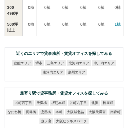
300 -
0
棟
0
棟
0
棟
0
棟
0
棟
0
棟
499坪
500坪
0
棟
0
棟
0
棟
0
棟
0
棟
1
棟
以上
近くのエリアで貸事務所・賃貸オフィスを探してみる
北河内エリア
中川内エリア
豊能エリア
三島エリア
堺市
南河内エリア
泉州エリア
最寄り駅で貸事務所・賃貸オフィスを探してみる
谷町四丁目
谷町六丁目
堺筋本町
天満橋
松屋町
北浜
大阪城北詰
大阪天満宮
なにわ橋
長堀橋
淀屋橋
南森町
本町
大阪ビジネスパーク
森ノ宮