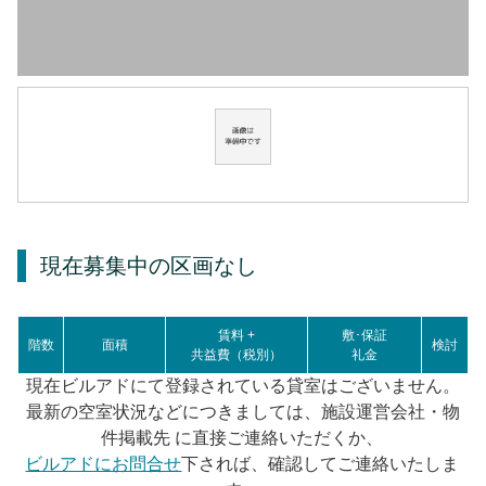
現在募集中の区画
なし
賃料 +
敷･保証
階数
面積
検討
共益費（税別）
礼金
現在ビルアドにて登録されている貸室はございません。
最新の空室状況などにつきましては、施設運営会社・物
件掲載先 に直接ご連絡いただくか、
ビルアドにお問合せ
下されば、確認してご連絡いたしま