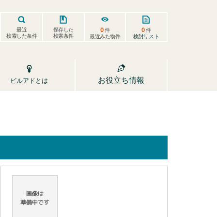
0
0
保存した
最近
件
件
検索した条件
検索条件
検討リスト
最近みた物件
お役立ち情報
ビルアドとは