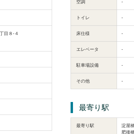
空調
-
トイレ
-
丁目８-４
床仕様
-
エレベータ
-
駐車場設備
-
その他
-
最寄り駅
淀屋橋
最寄り駅
肥後橋