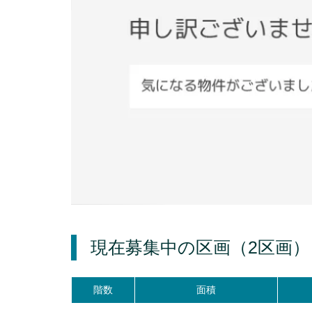
現在募集中の区画
（2区画）
階数
面積