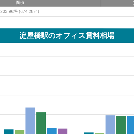
面積
203.96坪
(
674.28
㎡)
淀屋橋駅
のオフィス賃料相場