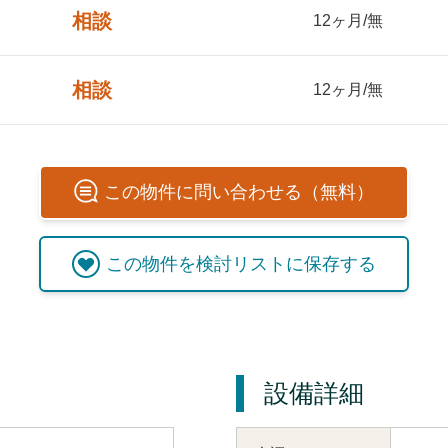
相談
12ヶ月/無
相談
12ヶ月/無
この
物件
に問い合わせる（無料）
この
物件
を検討リストに保存する
設備詳細