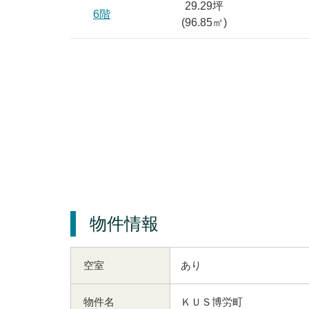
29.29坪
6階
(
96.85
㎡)
物件情報
空室
あり
物件名
ＫＵＳ博労町