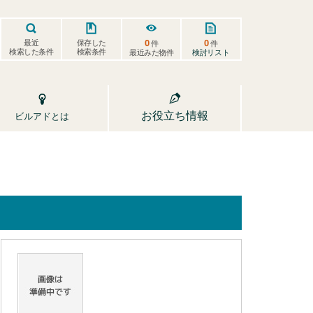
0
0
保存した
最近
件
件
検索した条件
検索条件
検討リスト
最近みた物件
お役立ち情報
ビルアドとは