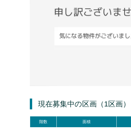
現在募集中の区画
（1区画）
階数
面積