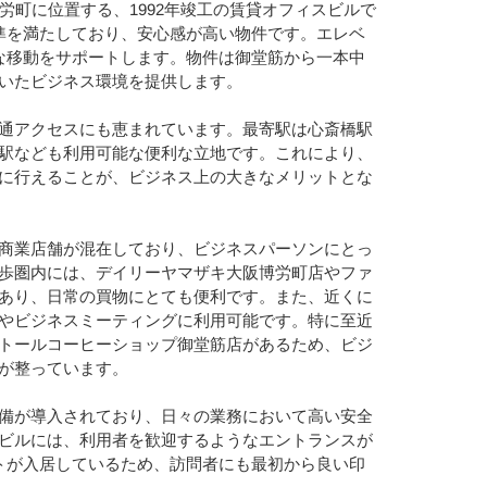
労町に位置する、1992年竣工の賃貸オフィスビルで
準を満たしており、安心感が高い物件です。エレベ
な移動をサポートします。物件は御堂筋から一本中
いたビジネス環境を提供します。
通アクセスにも恵まれています。最寄駅は心斎橋駅
駅なども利用可能な便利な立地です。これにより、
に行えることが、ビジネス上の大きなメリットとな
商業店舗が混在しており、ビジネスパーソンにとっ
歩圏内には、デイリーヤマザキ大阪博労町店やファ
あり、日常の買物にとても便利です。また、近くに
やビジネスミーティングに利用可能です。特に至近
トールコーヒーショップ御堂筋店があるため、ビジ
が整っています。
備が導入されており、日々の業務において高い安全
ビルには、利用者を歓迎するようなエントランスが
トが入居しているため、訪問者にも最初から良い印