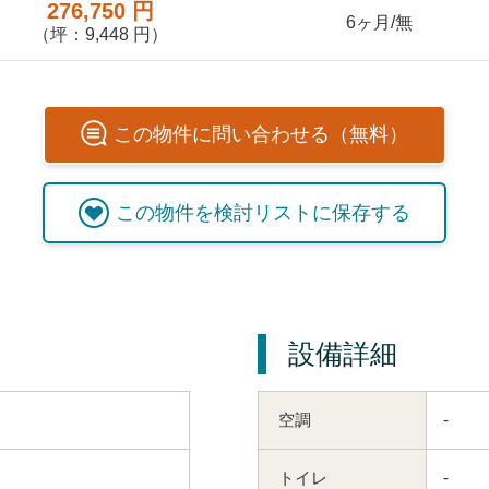
276,750 円
6ヶ月/無
（坪：9,448 円）
この
物件
に問い合わせる（無料）
この
物件
を検討リストに保存する
設備詳細
空調
-
トイレ
-