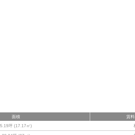
面積
賃料
5.19坪
(
17.17
㎡)