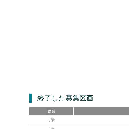
終了した募集区画
階数
5階