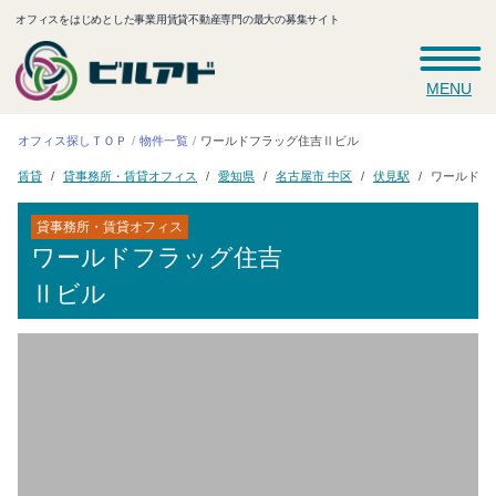
オフィスをはじめとした事業用賃貸不動産専門の最大の募集サイト
MENU
ワールドフラッグ住吉Ⅱビル
オフィス探しＴＯＰ
物件一覧
ワールドフ
貸事務所・賃貸オフィス
名古屋市 中区
愛知県
伏見駅
賃貸
貸事務所・賃貸オフィス
ワールドフラッグ住吉
Ⅱビル