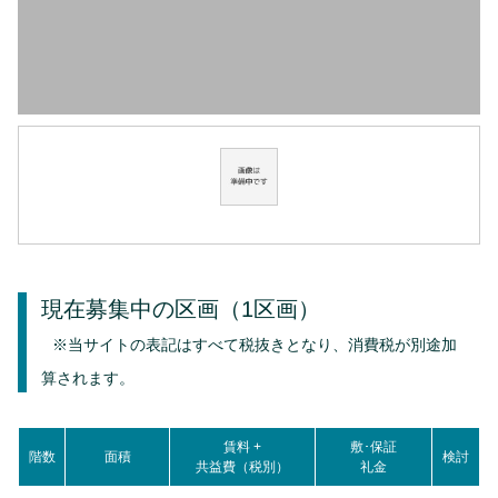
現在募集中の区画
（1区画）
※当サイトの表記はすべて税抜きとなり、消費税が別途加
算されます。
賃料 +
敷･保証
階数
面積
検討
共益費（税別）
礼金