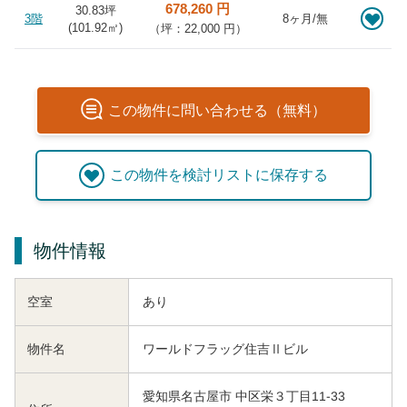
678,260 円
30.83坪
3階
8ヶ月/無
(
101.92
㎡)
（坪：22,000 円）
この
物件
に問い合わせる（無料）
この
物件
を検討リストに保存する
物件情報
空室
あり
物件名
ワールドフラッグ住吉Ⅱビル
愛知県名古屋市 中区栄３丁目11-33