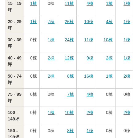
15 - 19
1
棟
0
棟
11
棟
4
棟
1
棟
1
棟
坪
20 - 29
1
棟
7
棟
26
棟
10
棟
4
棟
1
棟
坪
30 - 39
0
棟
1
棟
24
棟
11
棟
10
棟
1
棟
坪
40 - 49
0
棟
2
棟
12
棟
9
棟
2
棟
1
棟
坪
50 - 74
0
棟
2
棟
8
棟
16
棟
1
棟
2
棟
坪
75 - 99
0
棟
0
棟
7
棟
4
棟
0
棟
0
棟
坪
100 -
0
棟
1
棟
10
棟
2
棟
0
棟
2
棟
149坪
150 -
0
棟
0
棟
8
棟
1
棟
0
棟
0
棟
199坪