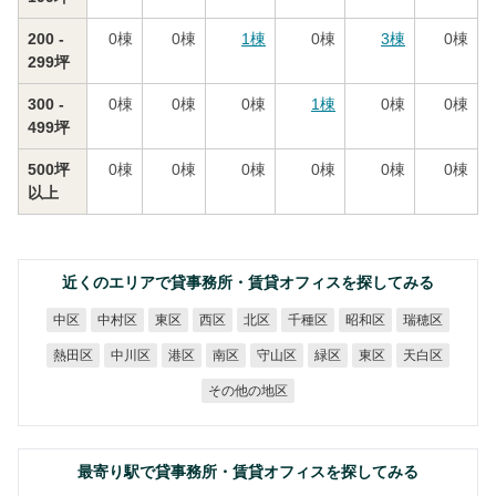
200 -
0
棟
0
棟
1
棟
0
棟
3
棟
0
棟
299坪
300 -
0
棟
0
棟
0
棟
1
棟
0
棟
0
棟
499坪
500坪
0
棟
0
棟
0
棟
0
棟
0
棟
0
棟
以上
近くのエリアで貸事務所・賃貸オフィスを探してみる
中村区
千種区
昭和区
瑞穂区
中区
東区
西区
北区
熱田区
中川区
守山区
天白区
港区
南区
緑区
東区
その他の地区
最寄り駅で貸事務所・賃貸オフィスを探してみる