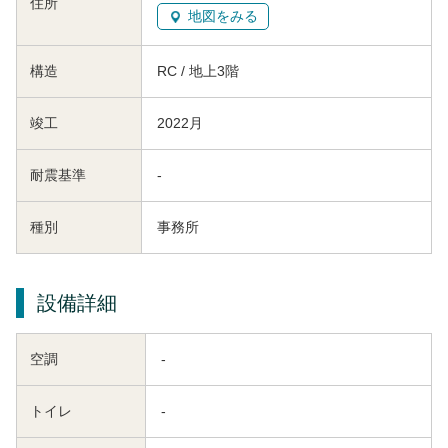
住所
地図をみる
構造
RC / 地上3階
竣工
2022月
耐震基準
-
種別
事務所
設備詳細
空調
-
トイレ
-