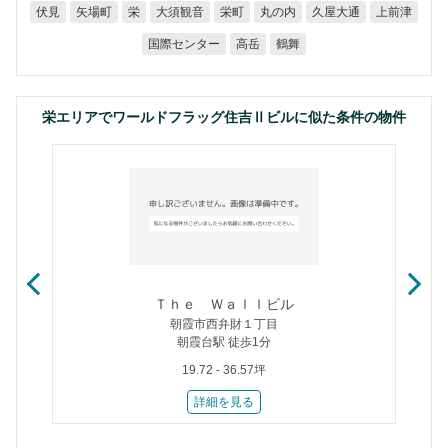
大須観音
久屋大通
矢場町
丸の内
上前津
伏見
栄町
栄
国際センター
高岳
鶴舞
栄エリアでワールドフラッグ住吉Ⅱビルに似た条件の物件
Ｔｈｅ Ｗａｌｌビル
朝霞市西弁財１丁目
朝霞台駅 徒歩1分
19.72 - 36.57坪
詳細を見る