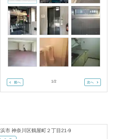
1
/
2
前へ
次へ
浜市 神奈川区鶴屋町２丁目21-9