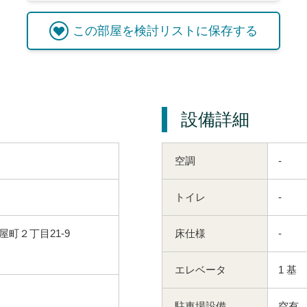
この
部屋
を検討リストに保存する
設備詳細
空調
-
トイレ
-
町２丁目21-9
床仕様
-
エレベータ
1 基
駐車場設備
空有