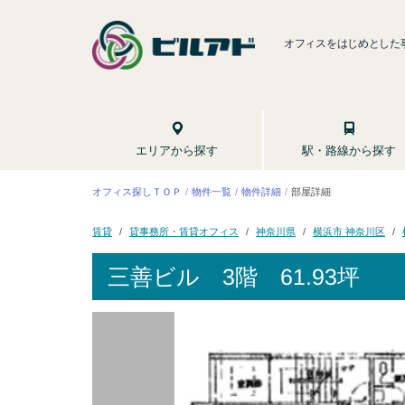
オフィスをはじめとした
駅・路線から探す
エリアから探す
オフィス探しＴＯＰ
物件一覧
物件詳細
部屋詳細
貸事務所・賃貸オフィス
横浜市 神奈川区
神奈川県
賃貸
三善ビル
3階 61.93坪