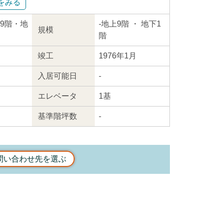
をみる
地上9階・地
-
地上9階
・ 地下1
規模
階
竣工
1976年1月
入居
可能日
-
エレ
ベータ
1基
基準階坪数
-
問い合わせ先を選ぶ