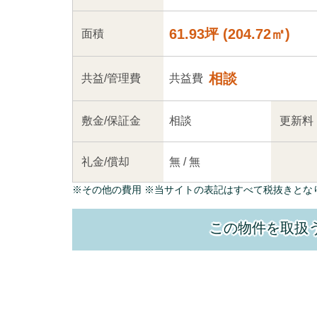
61.93坪
(
204.72
㎡)
面積
相談
共益
/管理
費
共益費
敷金/
保証金
相談
更新料
礼金/
償却
無
/
無
※
その他の費用
※当サイトの表記はすべて税抜きとな
この物件を取扱