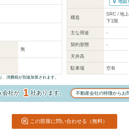
地図
SRC / 
構造
下1階
主な
用途
-
契約
形態
-
無
天井高
駐車場
空有
り、消費税が別途加算されます。
1
う会社が
社あります。
不動産会社の特徴からお
この
部屋
に問い合わせる（無料）