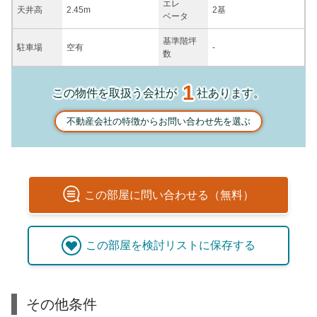
エレ
天井高
2.45m
2基
ベータ
基準階坪
駐車場
空有
-
数
1
この物件を取扱う会社が
社あります。
不動産会社の特徴からお問い合わせ先を選ぶ
この
部屋
に問い合わせる（無料）
この
部屋
を検討リストに保存する
その他条件