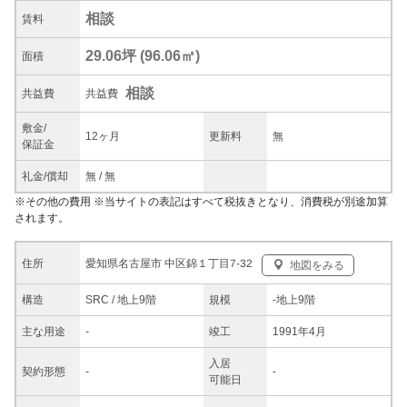
相談
賃料
29.06坪
(
96.06
㎡)
面積
相談
共益
費
共益費
敷金/
12ヶ月
更新料
無
保証金
礼金/
償却
無
/
無
※
その他の費用
※当サイトの表記はすべて税抜きとなり、消費税が別途加算
されます。
愛知県名古屋市 中区錦１丁目7-32
住所
地図をみる
構造
SRC / 地上9階
規模
-
地上9階
主な
用途
-
竣工
1991年4月
入居
契約
形態
-
-
可能日