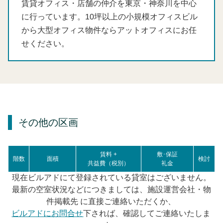
賃貸オフィス・店舗の仲介を東京・神奈川を中心
に行っています。10坪以上の小規模オフィスビル
から大型オフィス物件ならアットオフィスにお任
せください。
その他の区画
賃料 +
敷･保証
階数
面積
検討
共益費（税別）
礼金
現在ビルアドにて登録されている貸室はございません。
最新の空室状況などにつきましては、施設運営会社・物
件掲載先 に直接ご連絡いただくか、
ビルアドにお問合せ
下されば、確認してご連絡いたしま