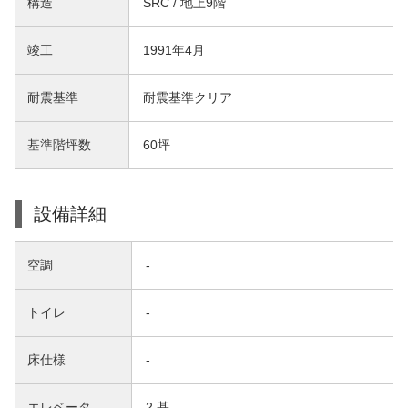
構造
SRC / 地上9階
竣工
1991年4月
耐震基準
耐震基準クリア
基準階坪数
60坪
設備詳細
空調
-
トイレ
-
床仕様
-
エレベータ
2 基