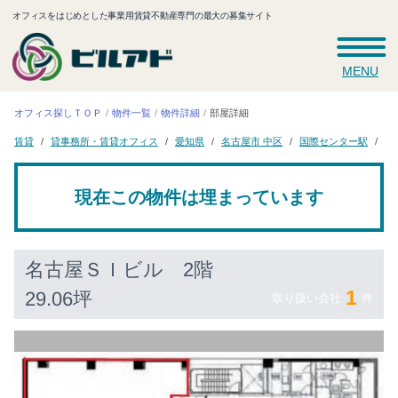
オフィスをはじめとした事業用賃貸不動産専門の最大の募集サイト
MENU
オフィス探しＴＯＰ
物件一覧
物件詳細
部屋詳細
貸事務所・賃貸オフィス
国際センター駅
名
名古屋市 中区
愛知県
賃貸
現在この物件は埋まっています
名古屋ＳＩビル
2階
1
29.06坪
取り扱い会社
件