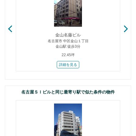
金山名藤ビル
名古屋市 中区金山１丁目
金山駅 徒歩3分
22.45坪
詳細を見る
名古屋ＳＩビルと同じ最寄り駅で似た条件の物件