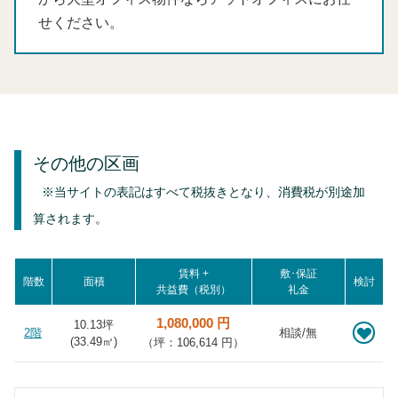
せください。
その他の区画
※当サイトの表記はすべて税抜きとなり、消費税が別途加
算されます。
賃料 +
敷･保証
階数
面積
検討
共益費（税別）
礼金
1,080,000 円
10.13坪
2階
相談/無
(
33.49
㎡)
（坪：106,614 円）