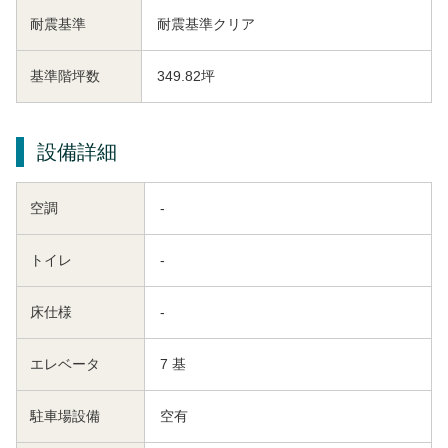
耐震基準
耐震基準クリア
基準階坪数
349.82坪
設備詳細
空調
-
トイレ
-
床仕様
-
エレベータ
7 基
駐車場設備
空有