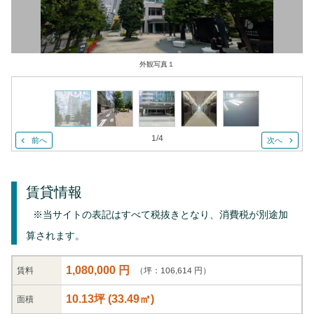
外観写真１
1
/
4
前へ
次へ
賃貸情報
※当サイトの表記はすべて税抜きとなり、消費税が別途加
算されます。
1,080,000 円
（坪：106,614 円）
賃料
10.13坪
(
33.49
㎡)
面積