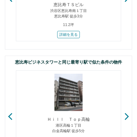
恵比寿ＴＳビル
渋谷区恵比寿南１丁目
恵比寿駅 徒歩3分
11.2坪
詳細を見る
恵比寿ビジネスタワーと同じ最寄り駅で似た条件の物件
Ｈｉｌｌ Ｔｏｐ高輪
港区高輪１丁目
白金高輪駅 徒歩5分