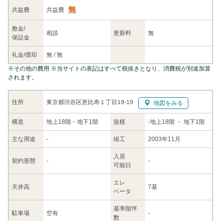
無
共益
費
共益費
敷金/
相談
更新料
無
保証金
礼金/
償却
無
/
無
※
その他の費用
※当サイトの表記はすべて税抜きとなり、消費税が別途加算
されます。
東京都渋谷区恵比寿１丁目19-19
住所
地図をみる
構造
地上18階・地下1階
規模
-
地上18階
・ 地下1階
主な
用途
-
竣工
2003年11月
入居
契約
形態
-
-
可能日
エレ
天井高
7基
ベータ
基準階坪
駐車場
空有
-
数