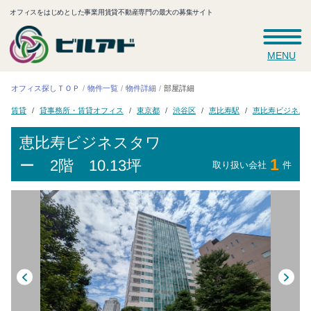
オフィスをはじめとした事業用賃貸不動産専門の最大の募集サイト
MENU
オフィス探しＴＯＰ
物件一覧
物件詳細
部屋詳細
貸事務所・賃貸オフィス
恵比寿ビジネス
恵比寿駅
東京都
渋谷区
賃貸
恵比寿ビジネスタワ
1
ー
2階 10.13坪
取り扱い会社
件