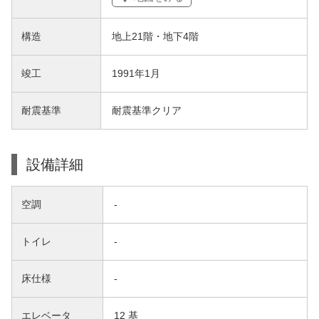
構造
地上21階・地下4階
竣工
1991年1月
耐震基準
耐震基準クリア
設備詳細
空調
-
トイレ
-
床仕様
-
エレベータ
12 基