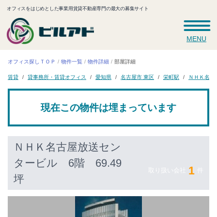
オフィスをはじめとした事業用賃貸不動産専門の最大の募集サイト
MENU
オフィス探しＴＯＰ
物件一覧
物件詳細
部屋詳細
ＮＨＫ名古
貸事務所・賃貸オフィス
名古屋市 東区
愛知県
栄町駅
賃貸
現在この物件は埋まっています
ＮＨＫ名古屋放送セン
タービル
6階 69.49
1
取り扱い会社
件
坪