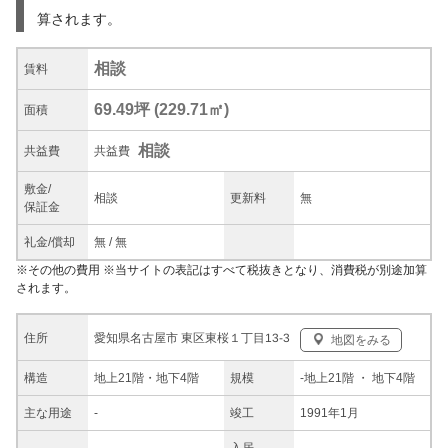
算されます。
相談
賃料
69.49坪
(
229.71
㎡)
面積
相談
共益
費
共益費
敷金/
相談
更新料
無
保証金
礼金/
償却
無
/
無
※
その他の費用
※当サイトの表記はすべて税抜きとなり、消費税が別途加算
されます。
愛知県名古屋市 東区東桜１丁目13-3
住所
地図をみる
構造
地上21階・地下4階
規模
-
地上21階
・ 地下4階
主な
用途
-
竣工
1991年1月