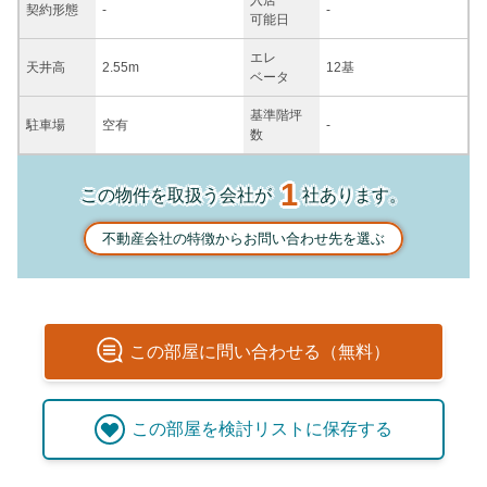
入居
契約
形態
-
-
可能日
エレ
天井高
2.55m
12基
ベータ
基準階坪
駐車場
空有
-
数
1
この物件を取扱う会社が
社あります。
不動産会社の特徴からお問い合わせ先を選ぶ
この
部屋
に問い合わせる（無料）
この
部屋
を検討リストに保存する