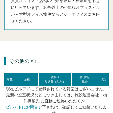
賃貸オフィス・店舗の仲介を東京・神奈川を中心
に行っています。10坪以上の小規模オフィスビル
から大型オフィス物件ならアットオフィスにお任
せください。
その他の区画
賃料 +
敷･保証
階数
面積
検討
共益費（税別）
礼金
現在ビルアドにて登録されている貸室はございません。
最新の空室状況などにつきましては、施設運営会社・物
件掲載先 に直接ご連絡いただくか、
ビルアドにお問合せ
下されば、確認してご連絡いたしま