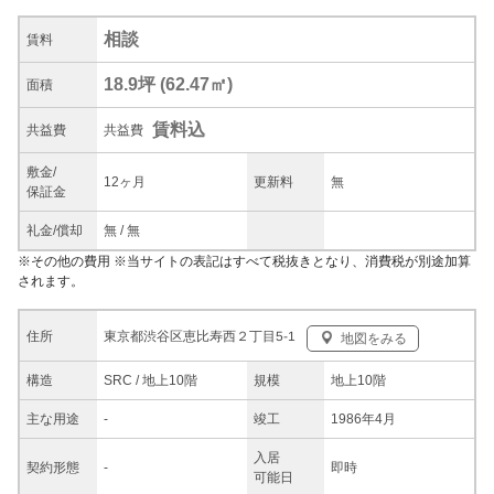
相談
賃料
18.9坪
(
62.47
㎡)
面積
賃料込
共益
費
共益費
敷金/
12ヶ月
更新料
無
保証金
礼金/
償却
無
/
無
※
その他の費用
※当サイトの表記はすべて税抜きとなり、消費税が別途加算
されます。
東京都渋谷区恵比寿西２丁目5-1
住所
地図をみる
構造
SRC / 地上10階
規模
地上10階
主な
用途
-
竣工
1986年4月
入居
契約
形態
-
即時
可能日