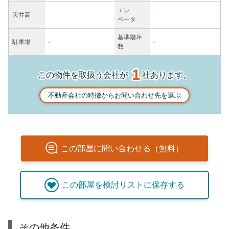
エレ
天井高
-
ベータ
基準階坪
駐車場
-
-
数
1
この物件を取扱う会社が
社あります。
不動産会社の特徴からお問い合わせ先を選ぶ
この
部屋
に問い合わせる（無料）
この
部屋
を検討リストに保存する
その他条件