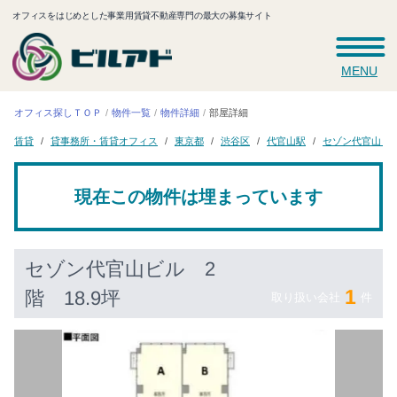
オフィスをはじめとした事業用賃貸不動産専門の最大の募集サイト
MENU
オフィス探しＴＯＰ
物件一覧
物件詳細
部屋詳細
貸事務所・賃貸オフィス
セゾン代官山ビ
代官山駅
東京都
渋谷区
賃貸
現在この物件は埋まっています
セゾン代官山ビル
2
1
階 18.9坪
取り扱い会社
件