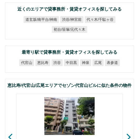
近くのエリアで貸事務所・賃貸オフィスを探してみる
道玄坂/南平台/神南
代々木/千駄ヶ谷
渋谷/神宮前
初台/笹塚/元代々木
最寄り駅で貸事務所・賃貸オフィスを探してみる
代官山
恵比寿
中目黒
表参道
渋谷
神泉
広尾
恵比寿/代官山/広尾エリアでセゾン代官山ビルに似た条件の物件