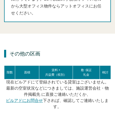
から大型オフィス物件ならアットオフィスにお任
せください。
その他の区画
賃料 +
敷･保証
階数
面積
検討
共益費（税別）
礼金
現在ビルアドにて登録されている貸室はございません。
最新の空室状況などにつきましては、施設運営会社・物
件掲載先 に直接ご連絡いただくか、
ビルアドにお問合せ
下されば、確認してご連絡いたしま
す。