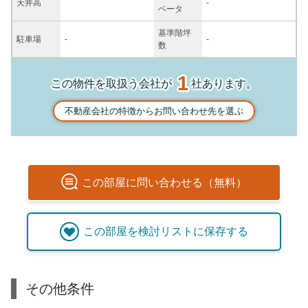
天井高
-
ベータ
基準階坪
駐車場
-
-
数
1
この物件を取扱う会社が
社あります。
不動産会社の特徴からお問い合わせ先を選ぶ
この
部屋
に問い合わせる（無料）
この
部屋
を検討リストに保存する
その他条件