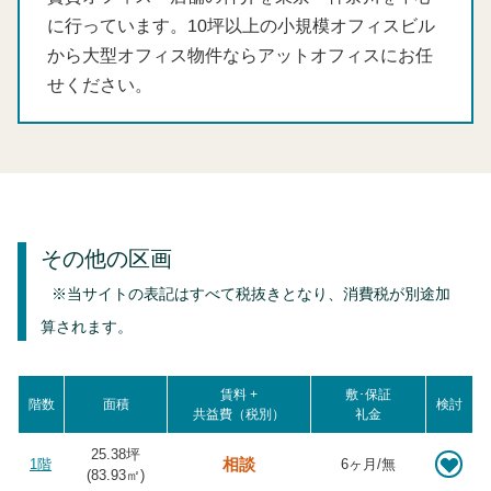
に行っています。10坪以上の小規模オフィスビル
から大型オフィス物件ならアットオフィスにお任
せください。
その他の区画
※当サイトの表記はすべて税抜きとなり、消費税が別途加
算されます。
賃料 +
敷･保証
階数
面積
検討
共益費（税別）
礼金
25.38坪
相談
1階
6ヶ月/無
(
83.93
㎡)