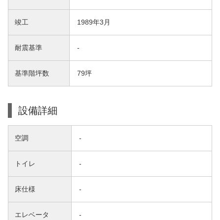
竣工
1989年3月
耐震基準
-
基準階坪数
79坪
設備詳細
空調
-
トイレ
-
床仕様
-
エレベータ
-