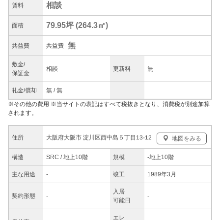
相談
賃料
79.95坪
(
264.3
㎡)
面積
無
共益
費
共益費
敷金/
相談
更新料
無
保証金
礼金/
償却
無
/
無
※
その他の費用
※当サイトの表記はすべて税抜きとなり、消費税が別途加算
されます。
大阪府大阪市 淀川区西中島５丁目13-12
住所
地図をみる
構造
SRC / 地上10階
規模
-
地上10階
主な
用途
-
竣工
1989年3月
入居
契約
形態
-
-
可能日
エレ