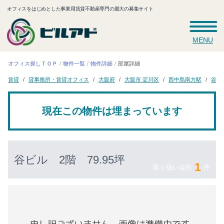
オフィスをはじめとした事業用賃貸不動産専門の最大の募集サイト
MENU
オフィス探しＴＯＰ
物件一覧
物件詳細
部屋詳細
貸事務所・賃貸オフィス
大阪市 淀川区
西中島南方駅
大阪府
谷ビ
賃貸
現在この物件は埋まっています
谷ビル
2階 79.95坪
1
取り扱い会社
件