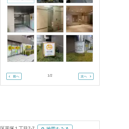
1
/
2
前へ
次へ
区平塚１丁目7-7
地図をみる