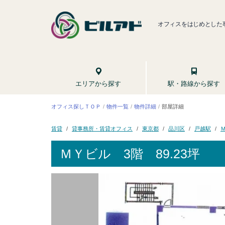
オフィスをはじめとした
駅・路線から探す
エリアから探す
オフィス探しＴＯＰ
物件一覧
物件詳細
部屋詳細
貸事務所・賃貸オフィス
東京都
品川区
戸越駅
賃貸
ＭＹビル
3階 89.23坪