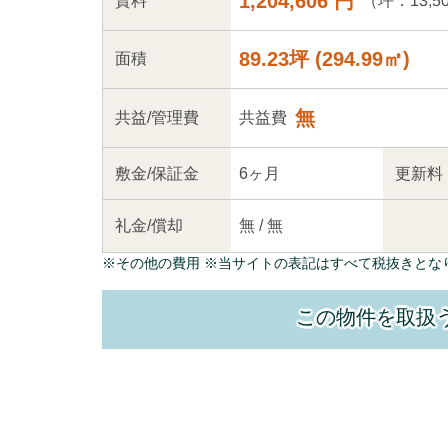
1,204,606 円
（坪：13,5
賃料
89.23坪
(
294.99
㎡)
面積
無
共益
/管理
費
共益費
敷金/
保証金
6ヶ月
更新料
礼金/
償却
無
/
無
※
その他の費用
※当サイトの表記はすべて税抜きとな
この物件を取扱