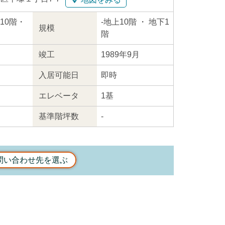
上10階・
-
地上10階
・ 地下1
規模
階
竣工
1989年9月
入居
可能日
即時
エレ
ベータ
1基
基準階坪数
-
問い合わせ先を選ぶ