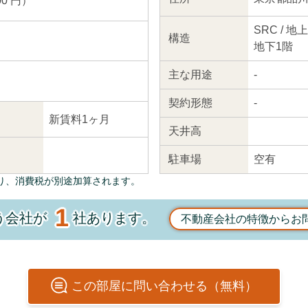
00 円）
SRC / 地
構造
地下1階
主な
用途
-
契約
形態
-
新賃料1ヶ月
天井高
駐車場
空有
り、消費税が別途加算されます。
1
う会社が
社あります。
不動産会社の特徴からお
この
部屋
に問い合わせる（無料）