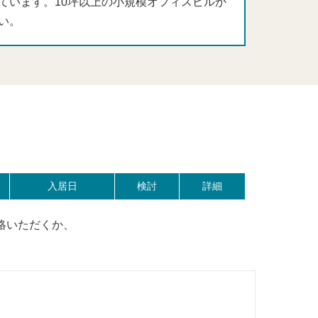
ています。10坪以上の小規模オフィスビルか
い。
入居日
検討
詳細
絡いただくか、