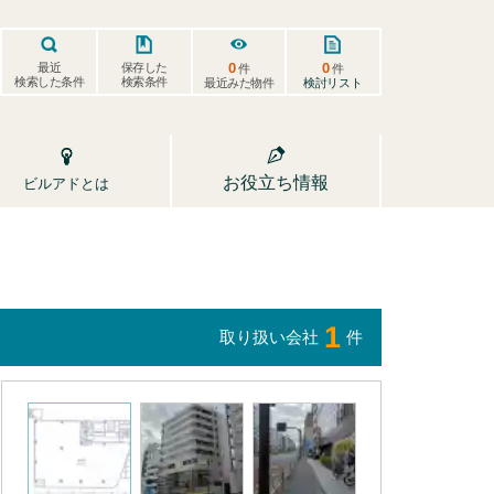
0
0
保存した
最近
件
件
検索した条件
検索条件
検討リスト
最近みた物件
お役立ち情報
ビルアドとは
1
取り扱い会社
件