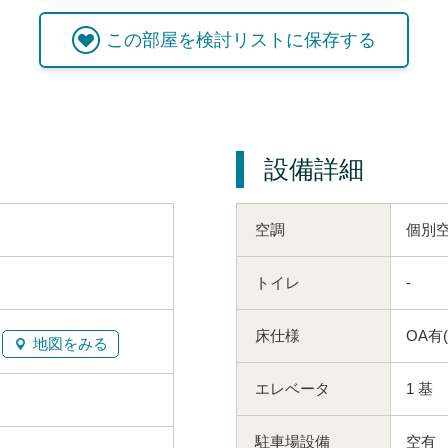
この
部屋
を検討リストに保存する
設備詳細
空調
個別
トイレ
-
床仕様
OA有
地図をみる
エレベータ
1 基
駐車場設備
空有