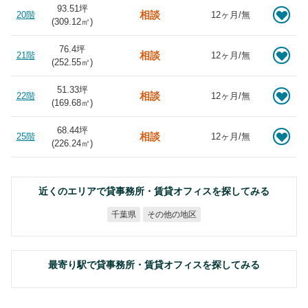
93.51坪
相談
20階
12ヶ月/無
(
309.12
㎡)
76.4坪
相談
21階
12ヶ月/無
(
252.55
㎡)
51.33坪
相談
22階
12ヶ月/無
(
169.68
㎡)
68.44坪
相談
25階
12ヶ月/無
(
226.24
㎡)
近くのエリアで貸事務所・賃貸オフィスを探してみる
その他の地区
千葉県
最寄り駅で貸事務所・賃貸オフィスを探してみる