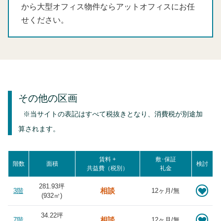
から大型オフィス物件ならアットオフィスにお任
せください。
その他の区画
※当サイトの表記はすべて税抜きとなり、消費税が別途加
算されます。
賃料 +
敷･保証
階数
面積
検討
共益費（税別）
礼金
281.93坪
相談
3階
12ヶ月/無
(
932
㎡)
34.22坪
相談
7階
12ヶ月/無