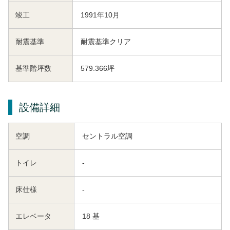
竣工
1991年10月
耐震基準
耐震基準クリア
基準階坪数
579.366坪
設備詳細
空調
セントラル空調
トイレ
-
床仕様
-
エレベータ
18 基