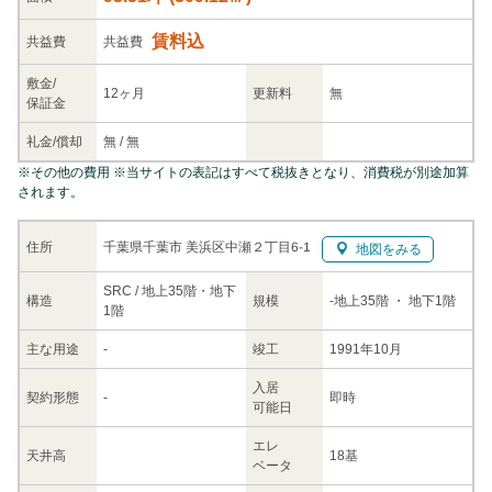
賃料込
共益
費
共益費
敷金/
12ヶ月
更新料
無
保証金
礼金/
償却
無
/
無
※
その他の費用
※当サイトの表記はすべて税抜きとなり、消費税が別途加算
されます。
千葉県千葉市 美浜区中瀬２丁目6-1
住所
地図をみる
SRC / 地上35階・地下
構造
規模
-
地上35階
・ 地下1階
1階
主な
用途
-
竣工
1991年10月
入居
契約
形態
-
即時
可能日
エレ
天井高
18基
ベータ