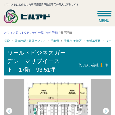
オフィスをはじめとした事業用賃貸不動産専門の最大の募集サイト
MENU
オフィス探しＴＯＰ
物件一覧
物件詳細
部屋詳細
ワール
貸事務所・賃貸オフィス
千葉市 美浜区
海浜幕張駅
千葉県
賃貸
ワールドビジネスガー
デン マリブイース
1
取り扱い会社
件
ト
17階 93.51坪