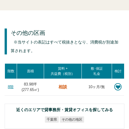
その他の区画
※当サイトの表記はすべて税抜きとなり、消費税が別途加
算されます。
賃料 +
敷･保証
階数
面積
検討
共益費（税別）
礼金
83.98坪
相談
8階
10ヶ月/無
(
277.65
㎡)
近くのエリアで貸事務所・賃貸オフィスを探してみる
その他の地区
千葉県