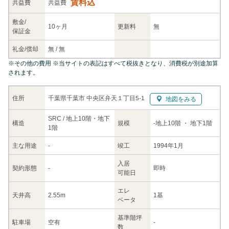
賃料込
共益
費
共益費
敷金/
10ヶ月
更新料
無
保証金
礼金/
償却
無
/
無
※
その他の費用
※当サイトの表記はすべて税抜きとなり、消費税が別途加算
されます。
千葉県千葉市 中央区弁天１丁目5-1
住所
地図をみる
SRC / 地上10階・地下
構造
規模
-
地上10階
・ 地下1階
1階
主な
用途
-
竣工
1994年1月
入居
契約
形態
-
即時
可能日
エレ
天井高
2.55m
1基
ベータ
基準階坪
駐車場
空有
-
数