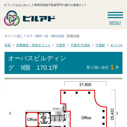
オフィスをはじめとした事業用賃貸不動産専門の最大の募集サイト
MENU
オフィス探しＴＯＰ
物件一覧
物件詳細
部屋詳細
貸事務所・賃貸オフィス
オーパスビ
千葉市 中央区
千葉県
千葉駅
賃貸
オーパスビルディン
1
グ
9階 170.1坪
取り扱い会社
件