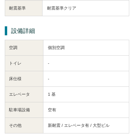
耐震基準
耐震基準クリア
設備詳細
空調
個別空調
トイレ
-
床仕様
-
エレベータ
1 基
駐車場設備
空有
その他
新耐震 / エレベータ有 / 大型ビル