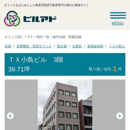
オフィスをはじめとした事業用賃貸不動産専門の最大の募集サイト
MENU
オフィス探しＴＯＰ
物件一覧
物件詳細
部屋詳細
貸事務所・賃貸オフィス
ＴＸ小島ビル
新御徒町駅
東京都
台東区
賃貸
ＴＸ小島ビル
3階
1
39.71坪
取り扱い会社
件