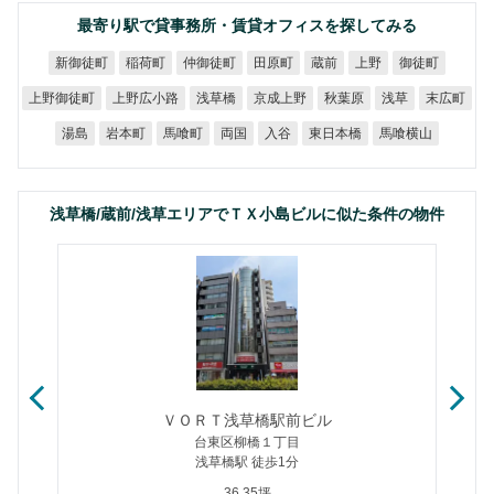
最寄り駅で貸事務所・賃貸オフィスを探してみる
新御徒町
仲御徒町
稲荷町
田原町
御徒町
蔵前
上野
上野御徒町
上野広小路
京成上野
浅草橋
秋葉原
末広町
浅草
東日本橋
馬喰横山
岩本町
馬喰町
湯島
両国
入谷
浅草橋/蔵前/浅草エリアでＴＸ小島ビルに似た条件の物件
ＶＯＲＴ浅草橋駅前ビル
台東区柳橋１丁目
浅草橋駅 徒歩1分
36.35坪