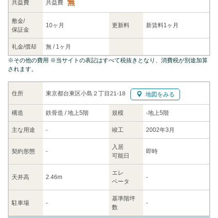
無
共益
費
共益費
敷金/
10ヶ月
更新料
新賃料1ヶ月
保証金
礼金/
償却
無
/
1ヶ月
※
その他の費用
※当サイトの表記はすべて税抜きとなり、消費税が別途加算
されます。
東京都台東区小島２丁目21-18
住所
地図をみる
構造
鉄骨造 / 地上5階
規模
-
地上5階
主な
用途
-
竣工
2002年3月
入居
契約
形態
-
即時
可能日
エレ
天井高
2.46m
-
ベータ
基準階坪
駐車場
-
-
数