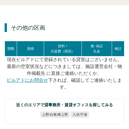
その他の区画
賃料 +
敷･保証
階数
面積
検討
共益費（税別）
礼金
現在ビルアドにて登録されている貸室はございません。
最新の空室状況などにつきましては、施設運営会社・物
件掲載先 に直接ご連絡いただくか、
ビルアドにお問合せ
下されば、確認してご連絡いたしま
す。
近くのエリアで貸事務所・賃貸オフィスを探してみる
上野/台東/東上野
入谷/千束