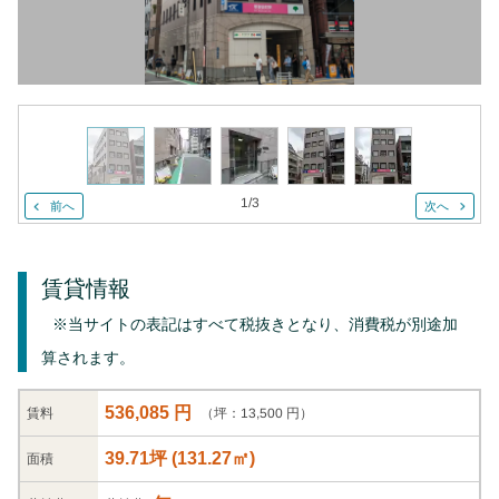
1
/
3
前へ
次へ
賃貸情報
※当サイトの表記はすべて税抜きとなり、消費税が別途加
算されます。
536,085 円
（坪：13,500 円）
賃料
39.71坪
(
131.27
㎡)
面積