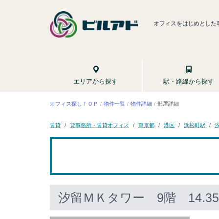
オフィスをはじめとした
駅・路線から探す
エリアから探す
オフィス探しＴＯＰ
物件一覧
物件詳細
部屋詳細
貸事務所・賃貸オフィス
浜松町駅
東京都
賃貸
港区
汐留ＭＫタワー
9階 14.3