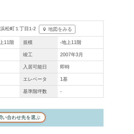
浜松町１丁目1-2
地図をみる
地上11階
規模
-
地上11階
竣工
2007年3月
入居
可能日
即時
エレ
ベータ
1基
基準階坪数
-
問い合わせ先を選ぶ