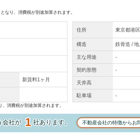
きとなり、消費税が別途加算されます。
東京都港区
住所
構造
鉄骨造 / 
主な
用途
-
契約
形態
-
新賃料1ヶ月
天井高
駐車場
-
り、消費税が別途加算されます。
1
う会社が
社あります。
不動産会社の特徴からお