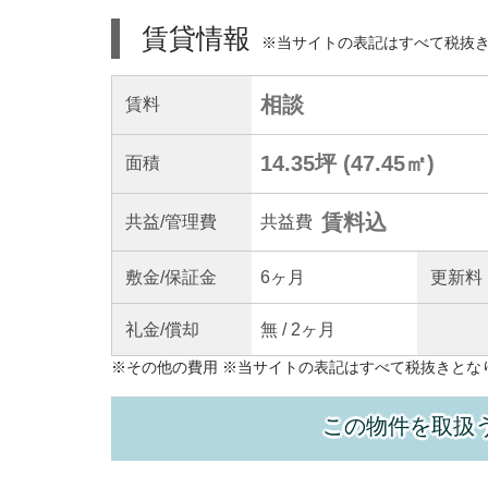
賃貸情報
※当サイトの表記はすべて税抜
相談
賃料
14.35坪
(
47.45
㎡)
面積
賃料込
共益
/管理
費
共益費
敷金/
保証金
6ヶ月
更新料
礼金/
償却
無
/
2ヶ月
※
その他の費用
※当サイトの表記はすべて税抜きとな
この物件を取扱