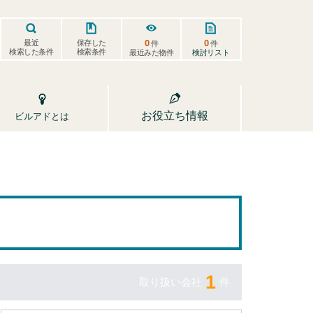
0
0
保存した
最近
件
件
検索した条件
検索条件
検討リスト
最近みた物件
お役立ち情報
ビルアドとは
1
取り扱い会社
件