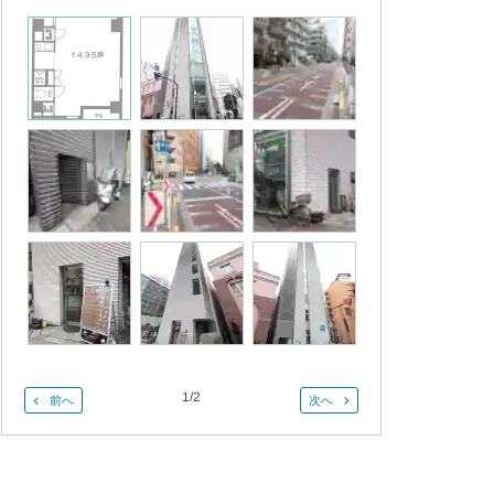
1
/
2
前へ
次へ