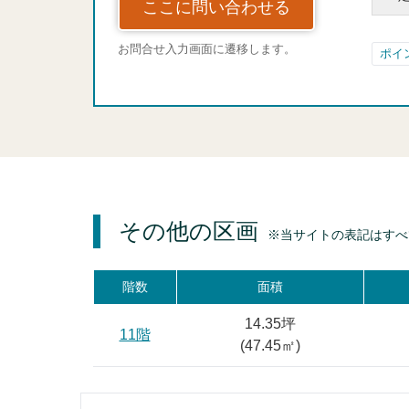
ここに問い合わせる
お問合せ入力画面に遷移します。
ポイ
その他の区画
※当サイトの表記はすべ
階数
面積
14.35坪
11階
(
47.45
㎡)