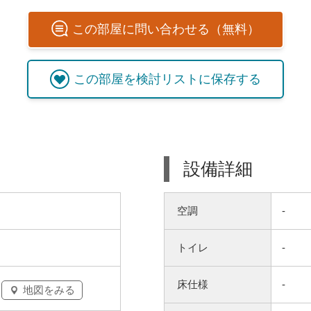
この
部屋
に問い合わせる（無料）
この
部屋
を検討リストに保存する
設備詳細
空調
-
トイレ
-
床仕様
-
地図をみる