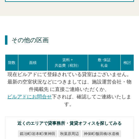
その他の区画
賃料 +
敷･保証
階数
面積
検討
共益費（税別）
礼金
現在ビルアドにて登録されている貸室はございません。
最新の空室状況などにつきましては、施設運営会社・物
件掲載先 に直接ご連絡いただくか、
ビルアドにお問合せ
下されば、確認してご連絡いたしま
す。
近くのエリアで貸事務所・賃貸オフィスを探してみる
鍛冶町/岩本町/東神田
神保町/飯田橋/水道橋
秋葉原周辺