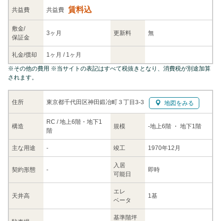
賃料込
共益
費
共益費
敷金/
3ヶ月
更新料
無
保証金
礼金/
償却
1ヶ月
/
1ヶ月
※
その他の費用
※当サイトの表記はすべて税抜きとなり、消費税が別途加算
されます。
東京都千代田区神田鍛冶町３丁目3-3
住所
地図をみる
RC / 地上6階・地下1
構造
規模
-
地上6階
・ 地下1階
階
主な
用途
-
竣工
1970年12月
入居
契約
形態
-
即時
可能日
エレ
天井高
1基
ベータ
基準階坪