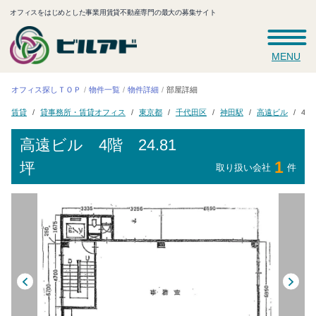
オフィスをはじめとした事業用賃貸不動産専門の最大の募集サイト
MENU
オフィス探しＴＯＰ
物件一覧
物件詳細
部屋詳細
貸事務所・賃貸オフィス
千代田区
高遠ビル
4階 
東京都
神田駅
賃貸
高遠ビル
4階 24.81
1
坪
取り扱い会社
件