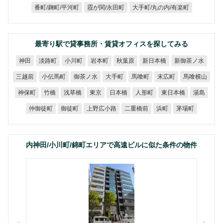
大手町/丸の内/有楽町
番町/麹町/平河町
霞が関/永田町
最寄り駅で貸事務所・賃貸オフィスを探してみる
新御茶ノ水
新日本橋
淡路町
小川町
岩本町
秋葉原
神田
小伝馬町
御茶ノ水
馬喰横山
三越前
大手町
馬喰町
末広町
東日本橋
神保町
浅草橋
日本橋
人形町
竹橋
東京
湯島
上野広小路
仲御徒町
二重橋前
御徒町
茅場町
浜町
内神田/小川町/錦町エリアで高遠ビルに似た条件の物件