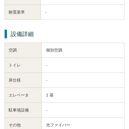
耐震基準
-
設備詳細
空調
個別空調
トイレ
-
床仕様
-
エレベータ
1 基
駐車場設備
-
その他
光ファイバー