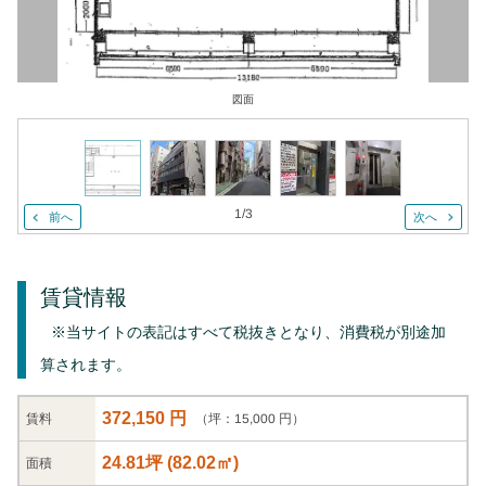
図面
1
/
3
前へ
次へ
賃貸情報
※当サイトの表記はすべて税抜きとなり、消費税が別途加
算されます。
372,150 円
（坪：15,000 円）
賃料
24.81坪
(
82.02
㎡)
面積