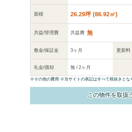
26.29坪
(
86.92
㎡)
面積
無
共益
/管理
費
共益費
敷金/
保証金
3ヶ月
更新料
礼金/
償却
無
/
2ヶ月
※
その他の費用
※当サイトの表記はすべて税抜きとな
この物件を取扱