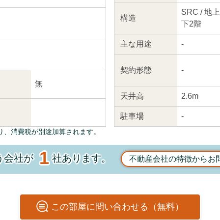
SRC / 
構造
下2階
主な
用途
-
契約
形態
-
無
天井高
2.6m
駐車場
-
り、消費税が別途加算されます。
1
う会社が
社あります。
不動産会社の特徴からお
この
部屋
に問い合わせる（無料）