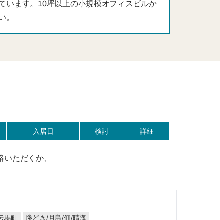
ています。10坪以上の小規模オフィスビルか
い。
入居日
検討
詳細
絡いただくか、
伝馬町
勝どき/月島/佃/晴海