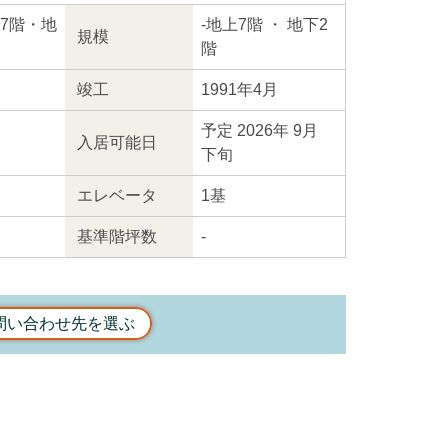
地上7階・地
-
地上7階
・ 地下2
規模
階
竣工
1991年4月
予定 2026年 9月
入居
可能日
下旬
エレ
ベータ
1基
基準階坪数
-
問い合わせ先を選ぶ