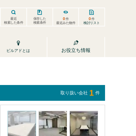
0
0
保存した
最近
件
件
検索した条件
検索条件
検討リスト
最近みた物件
お役立ち情報
ビルアドとは
1
取り扱い会社
件