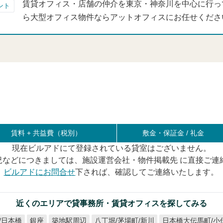
賃貸オフィス・店舗の仲介を東京・神奈川を中心に行っ
ント
ら大型オフィス物件ならアットオフィスにお任せくださ
賃料 +
共益費（税別）
敷金・保証金 / 礼金
現在ビルアドにて登録されている貸室はございません。
況などにつきましては、施設運営会社・物件掲載先 に直接ご連
ビルアドにお問合せ
下されば、確認してご連絡いたします。
近くのエリアで貸事務所・賃貸オフィスを探してみる
日本橋大伝馬町/小
/日本橋
八丁堀/茅場町/新川
築地駅周辺
銀座