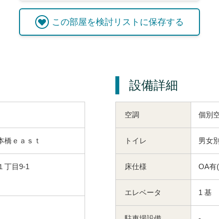
この
部屋
を検討リストに保存する
設備詳細
空調
個別
本橋ｅａｓｔ
トイレ
男女別
丁目9-1
床仕様
OA有
エレベータ
1 基
駐車場設備
-