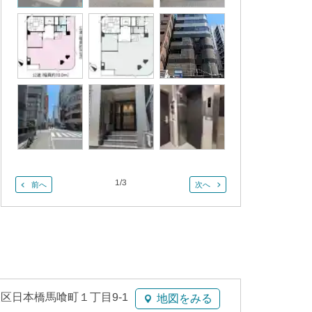
1
/
3
前へ
次へ
区日本橋馬喰町１丁目9-1
地図をみる