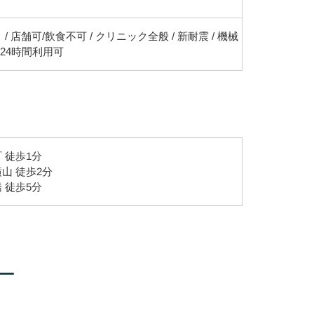
 / 店舗可/飲食不可 / クリニック全般 / 新耐震 / 機械
/ 24時間利用可
 徒歩1分
山 徒歩2分
 徒歩5分
ー