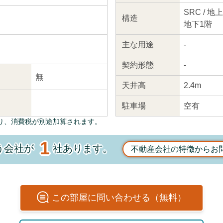
SRC / 地
構造
地下1階
主な
用途
-
契約
形態
-
無
天井高
2.4m
駐車場
空有
り、消費税が別途加算されます。
1
う会社が
社あります。
不動産会社の特徴からお
この
部屋
に問い合わせる（無料）