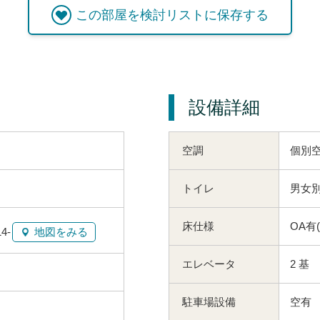
この
部屋
を検討リストに保存する
設備詳細
空調
個別
トイレ
男女別
床仕様
OA有
4-
地図をみる
エレベータ
2 基
駐車場設備
空有