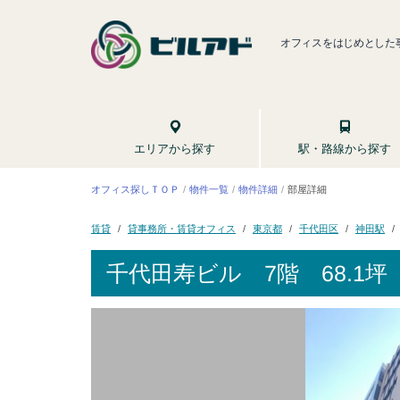
オフィスをはじめとした
駅・路線から探す
エリアから探す
オフィス探しＴＯＰ
物件一覧
物件詳細
部屋詳細
貸事務所・賃貸オフィス
千代田区
東京都
神田駅
賃貸
千代田寿ビル
7階 68.1坪