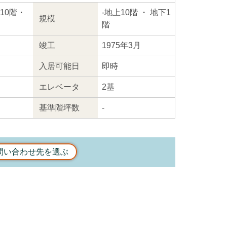
上10階・
-
地上10階
・ 地下1
規模
階
竣工
1975年3月
入居
可能日
即時
エレ
ベータ
2基
基準階坪数
-
問い合わせ先を選ぶ