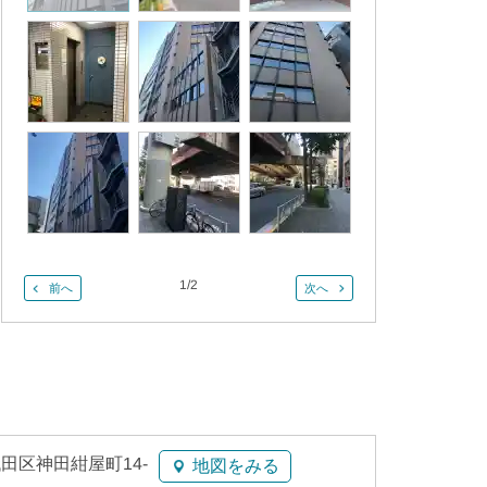
1
/
2
前へ
次へ
田区神田紺屋町14-
地図をみる