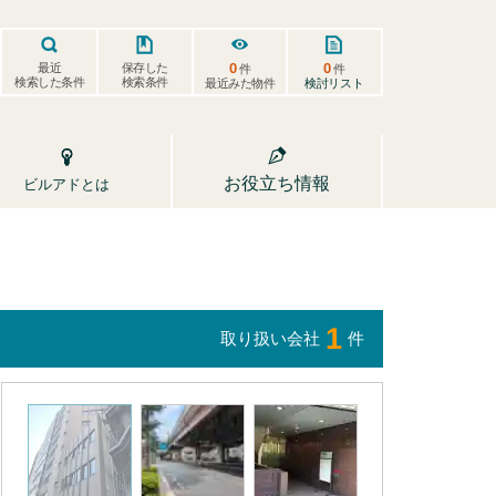
0
0
保存した
最近
件
件
検索した条件
検索条件
検討リスト
最近みた物件
お役立ち情報
ビルアドとは
1
取り扱い会社
件