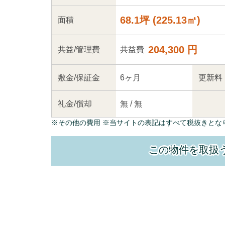
68.1坪
(
225.13
㎡)
面積
204,300 円
共益
/管理
費
共益費
敷金/
保証金
6ヶ月
更新料
礼金/
償却
無
/
無
※
その他の費用
※当サイトの表記はすべて税抜きとな
この物件を取扱