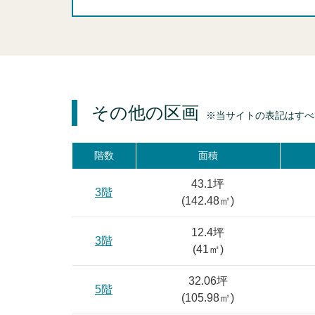
その他の区画
※当サイトの表記はすべ
階数
面積
43.1坪
3階
(
142.48
㎡)
12.4坪
3階
(
41
㎡)
32.06坪
5階
(
105.98
㎡)