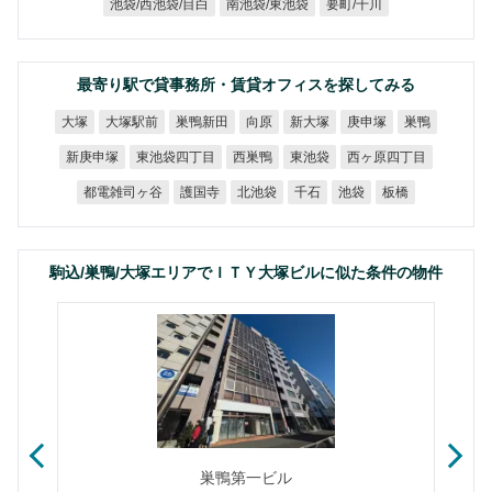
池袋/西池袋/目白
南池袋/東池袋
要町/千川
最寄り駅で貸事務所・賃貸オフィスを探してみる
大塚駅前
巣鴨新田
新大塚
庚申塚
大塚
向原
巣鴨
東池袋四丁目
西ヶ原四丁目
新庚申塚
西巣鴨
東池袋
都電雑司ヶ谷
護国寺
北池袋
千石
池袋
板橋
駒込/巣鴨/大塚エリアでＩＴＹ大塚ビルに似た条件の物件
巣鴨第一ビル