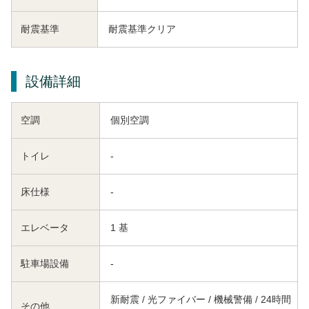
耐震基準
耐震基準クリア
設備詳細
空調
個別空調
トイレ
-
床仕様
-
エレベータ
1 基
駐車場設備
-
新耐震 / 光ファイバー / 機械警備 / 24時間
その他