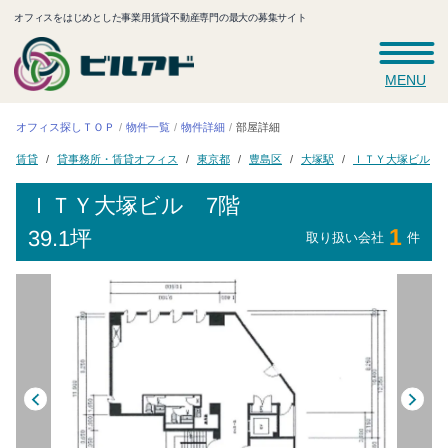
オフィスをはじめとした事業用賃貸不動産専門の最大の募集サイト
MENU
オフィス探しＴＯＰ
物件一覧
物件詳細
部屋詳細
貸事務所・賃貸オフィス
ＩＴＹ大塚ビル
東京都
豊島区
大塚駅
賃貸
ＩＴＹ大塚ビル
7階
1
39.1坪
取り扱い会社
件