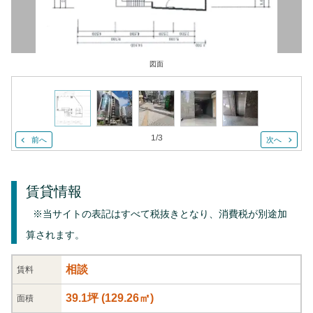
図面
1
/
3
前へ
次へ
賃貸情報
※当サイトの表記はすべて税抜きとなり、消費税が別途加
算されます。
相談
賃料
39.1坪
(
129.26
㎡)
面積