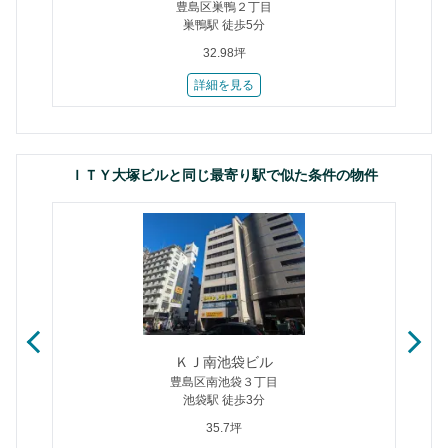
豊島区巣鴨２丁目
巣鴨駅 徒歩5分
32.98坪
詳細を見る
ＩＴＹ大塚ビルと同じ最寄り駅で似た条件の物件
ＫＪ南池袋ビル
豊島区南池袋３丁目
池袋駅 徒歩3分
35.7坪