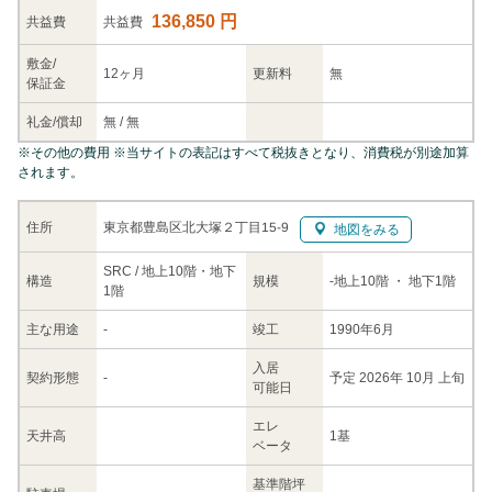
136,850 円
共益
費
共益費
敷金/
12ヶ月
更新料
無
保証金
礼金/
償却
無
/
無
※
その他の費用
※当サイトの表記はすべて税抜きとなり、消費税が別途加算
されます。
東京都豊島区北大塚２丁目15-9
住所
地図をみる
SRC / 地上10階・地下
構造
規模
-
地上10階
・ 地下1階
1階
主な
用途
-
竣工
1990年6月
入居
契約
形態
-
予定 2026年 10月 上旬
可能日
エレ
天井高
1基
ベータ
基準階坪