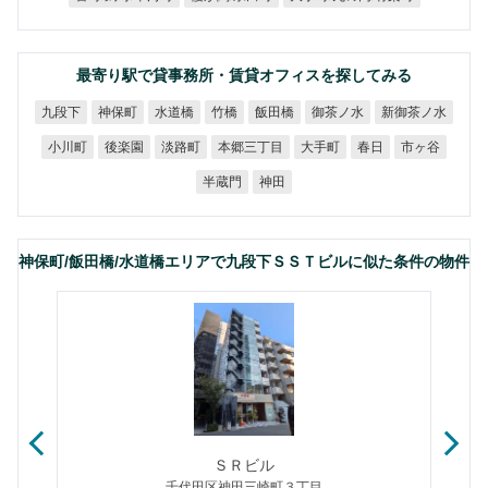
最寄り駅で貸事務所・賃貸オフィスを探してみる
新御茶ノ水
御茶ノ水
九段下
神保町
水道橋
飯田橋
竹橋
本郷三丁目
小川町
後楽園
淡路町
大手町
市ヶ谷
春日
半蔵門
神田
神保町/飯田橋/水道橋エリアで九段下ＳＳＴビルに似た条件の物件
ＳＲビル
千代田区神田三崎町３丁目