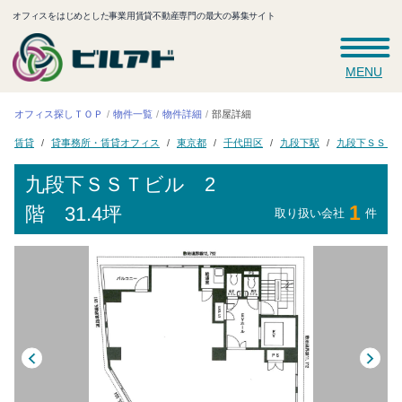
オフィスをはじめとした事業用賃貸不動産専門の最大の募集サイト
MENU
オフィス探しＴＯＰ
物件一覧
物件詳細
部屋詳細
貸事務所・賃貸オフィス
九段下ＳＳＴ
千代田区
九段下駅
東京都
賃貸
九段下ＳＳＴビル
2
1
階 31.4坪
取り扱い会社
件