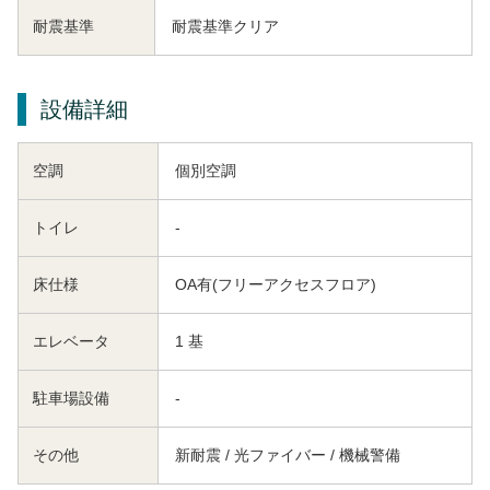
耐震基準
耐震基準クリア
設備詳細
空調
個別空調
トイレ
-
床仕様
OA有(フリーアクセスフロア)
エレベータ
1 基
駐車場設備
-
その他
新耐震 / 光ファイバー / 機械警備