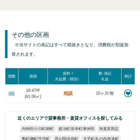
その他の区画
※当サイトの表記はすべて税抜きとなり、消費税が別途加
算されます。
賃料 +
敷･保証
階数
面積
検討
共益費（税別）
礼金
18.47坪
相談
4階
10ヶ月/無
(
61.06
㎡)
近くのエリアで貸事務所・賃貸オフィスを探してみる
鍛冶町/岩本町/東神田
内神田/小川町/錦町
秋葉原周辺
大手町/丸の内/有楽町
番町/麹町/平河町
霞が関/永田町