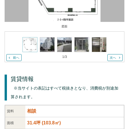
図面
1
/
3
前へ
次へ
賃貸情報
※当サイトの表記はすべて税抜きとなり、消費税が別途加
算されます。
相談
賃料
31.4坪
(
103.8
㎡)
面積