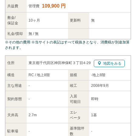
109,900 円
共益
費
管理費
敷金/
10ヶ月
更新料
無
保証金
礼金/
償却
無
/
無
※
その他の費用
※当サイトの表記はすべて税抜きとなり、消費税が別途加算
されます。
東京都千代田区神田神保町３丁目4-29
住所
地図をみる
構造
RC / 地上8階
規模
-
地上8階
主な
用途
-
竣工
2008年9月
入居
契約
形態
-
即時
可能日
エレ
天井高
2.7m
1基
ベータ
基準階坪
駐車場
-
-
数