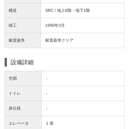
構造
SRC / 地上6階・地下1階
竣工
1990年3月
耐震基準
耐震基準クリア
設備詳細
空調
-
トイレ
-
床仕様
-
エレベータ
1 基