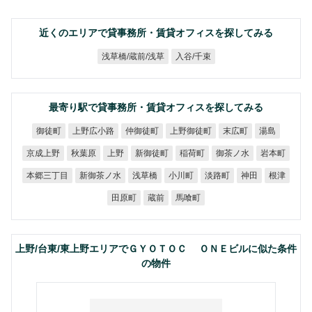
近くのエリアで貸事務所・賃貸オフィスを探してみる
浅草橋/蔵前/浅草
入谷/千束
最寄り駅で貸事務所・賃貸オフィスを探してみる
上野広小路
上野御徒町
仲御徒町
御徒町
末広町
湯島
京成上野
新御徒町
御茶ノ水
秋葉原
稲荷町
岩本町
上野
本郷三丁目
新御茶ノ水
浅草橋
小川町
淡路町
神田
根津
田原町
馬喰町
蔵前
上野/台東/東上野エリアでＧＹＯＴＯＣ ＯＮＥビルに似た条件
の物件