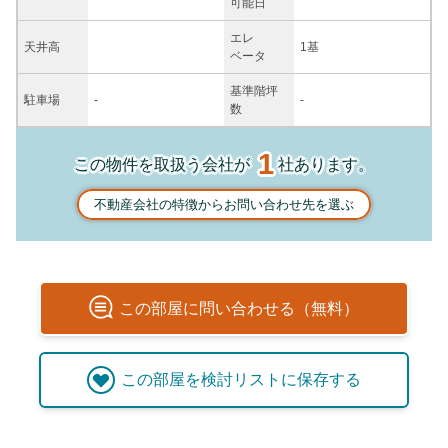
可能日
エレ
天井高
1基
ベータ
基準階坪
駐車場
-
-
数
1
この物件を取扱う会社が
社あります。
不動産会社の特徴からお問い合わせ先を選ぶ
この
部屋
に問い合わせる（無料）
この
部屋
を検討リストに保存する