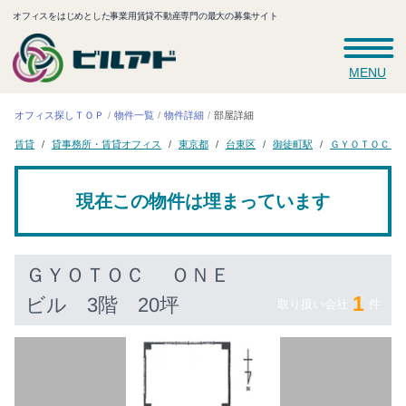
オフィスをはじめとした事業用賃貸不動産専門の最大の募集サイト
MENU
オフィス探しＴＯＰ
物件一覧
物件詳細
部屋詳細
ＧＹＯＴＯＣ 
貸事務所・賃貸オフィス
御徒町駅
東京都
台東区
賃貸
現在この物件は埋まっています
ＧＹＯＴＯＣ ＯＮＥ
1
ビル
3階 20坪
取り扱い会社
件