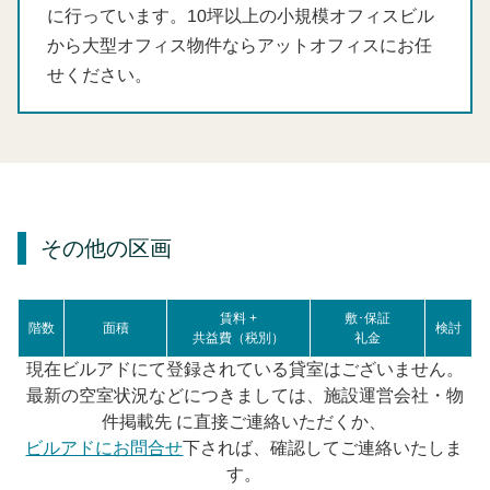
に行っています。10坪以上の小規模オフィスビル
から大型オフィス物件ならアットオフィスにお任
せください。
その他の区画
賃料 +
敷･保証
階数
面積
検討
共益費（税別）
礼金
現在ビルアドにて登録されている貸室はございません。
最新の空室状況などにつきましては、施設運営会社・物
件掲載先 に直接ご連絡いただくか、
ビルアドにお問合せ
下されば、確認してご連絡いたしま
す。