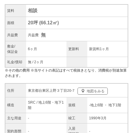
相談
賃料
20坪
(
66.12
㎡)
面積
無
共益
費
共益費
敷金/
6ヶ月
更新料
新賃料1ヶ月
保証金
礼金/
償却
無
/
2ヶ月
※
その他の費用
※当サイトの表記はすべて税抜きとなり、消費税が別途加算
されます。
東京都台東区上野３丁目20-7
住所
地図をみる
SRC / 地上6階・地下1
構造
規模
-
地上6階
・ 地下1階
階
主な
用途
-
竣工
1990年3月
入居
契約
形態
-
-