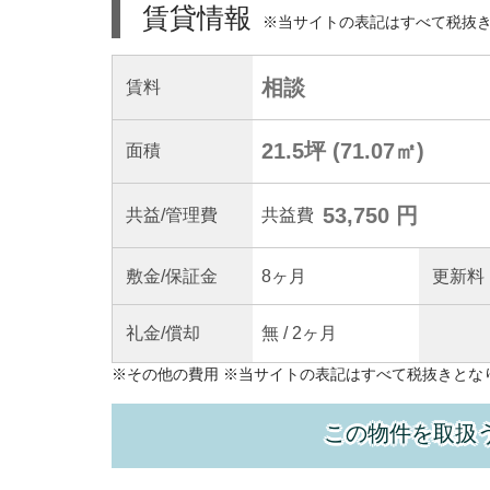
賃貸情報
※当サイトの表記はすべて税抜
相談
賃料
21.5坪
(
71.07
㎡)
面積
53,750 円
共益
/管理
費
共益費
敷金/
保証金
8ヶ月
更新料
礼金/
償却
無
/
2ヶ月
※
その他の費用
※当サイトの表記はすべて税抜きとな
この物件を取扱