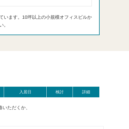
ています。10坪以上の小規模オフィスビルか
い。
入居日
検討
詳細
絡いただくか、