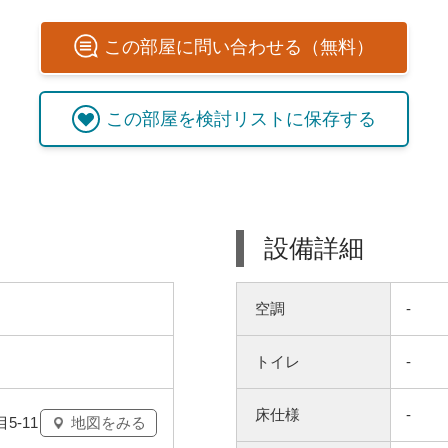
この
部屋
に問い合わせる（無料）
この
部屋
を検討リストに保存する
設備詳細
空調
-
トイレ
-
床仕様
-
-11
地図をみる