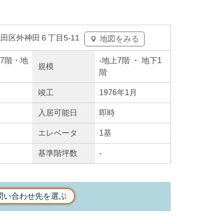
田区外神田６丁目5-11
地図をみる
地上7階・地
-
地上7階
・ 地下1
規模
階
竣工
1976年1月
入居
可能日
即時
エレ
ベータ
1基
基準階坪数
-
問い合わせ先を選ぶ