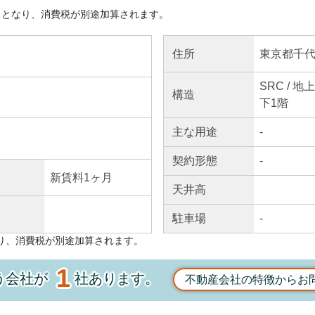
きとなり、消費税が別途加算されます。
東京都千代
住所
SRC / 
構造
下1階
主な
用途
-
契約
形態
-
新賃料1ヶ月
天井高
駐車場
-
り、消費税が別途加算されます。
1
う会社が
社あります。
不動産会社の特徴からお