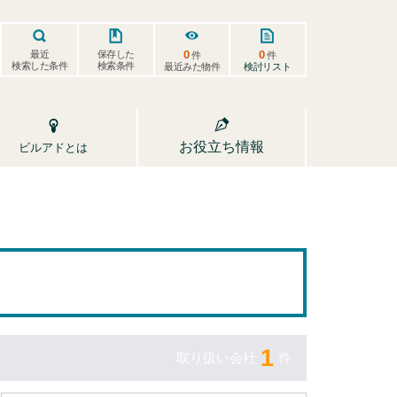
0
0
保存した
最近
件
件
検索した条件
検索条件
検討リスト
最近みた物件
お役立ち情報
ビルアドとは
1
取り扱い会社
件