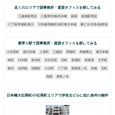
近くのエリアで貸事務所・賃貸オフィスを探してみる
八重洲/京橋/日本橋
三越前駅周辺
築地駅周辺
銀座
日本橋馬喰町/浜町/東日本橋
勝どき/月島/佃/晴海
八丁堀/茅場町/新川
最寄り駅で貸事務所・賃貸オフィスを探してみる
小伝馬町
新日本橋
馬喰横山
東日本橋
人形町
三越前
馬喰町
水天宮前
日本橋
岩本町
茅場町
秋葉原
大手町
神田
浜町
新御茶ノ水
浅草橋
淡路町
小川町
八丁堀
東京
京橋
宝町
御茶ノ水
両国
日本橋大伝馬町/小伝馬町エリアで伊良古ビルに似た条件の物件