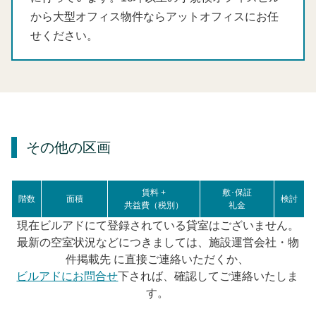
から大型オフィス物件ならアットオフィスにお任
せください。
その他の区画
賃料 +
敷･保証
階数
面積
検討
共益費（税別）
礼金
現在ビルアドにて登録されている貸室はございません。
最新の空室状況などにつきましては、施設運営会社・物
件掲載先 に直接ご連絡いただくか、
ビルアドにお問合せ
下されば、確認してご連絡いたしま
す。