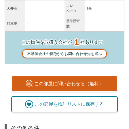
エレ
天井高
1基
ベータ
基準階坪
駐車場
-
-
数
1
この物件を取扱う会社が
社あります。
不動産会社の特徴からお問い合わせ先を選ぶ
この
部屋
に問い合わせる（無料）
この
部屋
を検討リストに保存する
その他条件