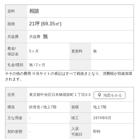
相談
賃料
21坪
(
69.35
㎡)
面積
無
共益
費
共益費
敷金/
5ヶ月
更新料
無
保証金
礼金/
償却
無
/
2ヶ月
※
その他の費用
※当サイトの表記はすべて税抜きとなり、消費税が別途加算
されます。
東京都中央区日本橋堀留町１丁目3-3
住所
地図をみる
構造
鉄骨造 / 地上7階
規模
地上7階
主な
用途
-
竣工
1974年6月
入居
契約
形態
-
即時
可能日