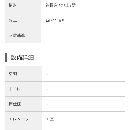
構造
鉄骨造 / 地上7階
竣工
1974年6月
耐震基準
-
設備詳細
空調
-
トイレ
-
床仕様
-
エレベータ
1 基