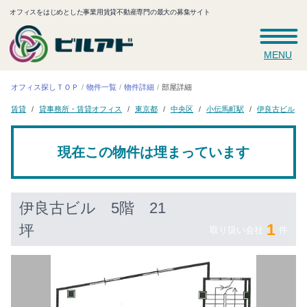
オフィスをはじめとした事業用賃貸不動産専門の最大の募集サイト
MENU
オフィス探しＴＯＰ
物件一覧
物件詳細
部屋詳細
貸事務所・賃貸オフィス
小伝馬町駅
伊良古ビル
東京都
中央区
賃貸
現在この物件は埋まっています
伊良古ビル
5階 21
1
坪
取り扱い会社
件