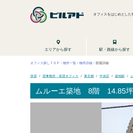
オフィスをはじめとした
駅・路線から探す
エリアから探す
オフィス探しＴＯＰ
物件一覧
物件詳細
部屋詳細
貸事務所・賃貸オフィス
東京都
中央区
築地駅
賃貸
ムルーエ築地
8階 14.85