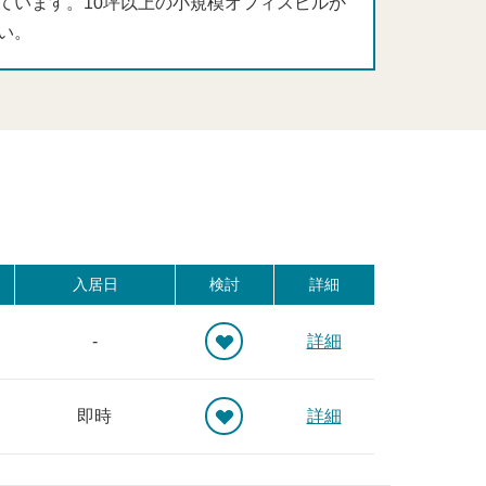
ています。10坪以上の小規模オフィスビルか
い。
入居日
検討
詳細
-
詳細
即時
詳細