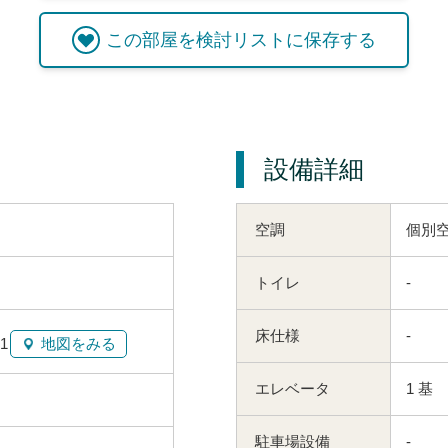
この
部屋
を検討リストに保存する
設備詳細
空調
個別
トイレ
-
床仕様
-
1
地図をみる
エレベータ
1 基
駐車場設備
-