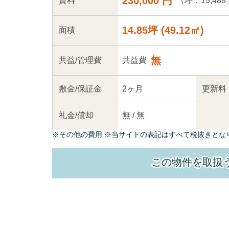
230,000 円
（坪：15,488
賃料
14.85坪
(
49.12
㎡)
面積
無
共益
/管理
費
共益費
敷金/
保証金
2ヶ月
更新料
礼金/
償却
無
/
無
※
その他の費用
※当サイトの表記はすべて税抜きとな
この物件を取扱