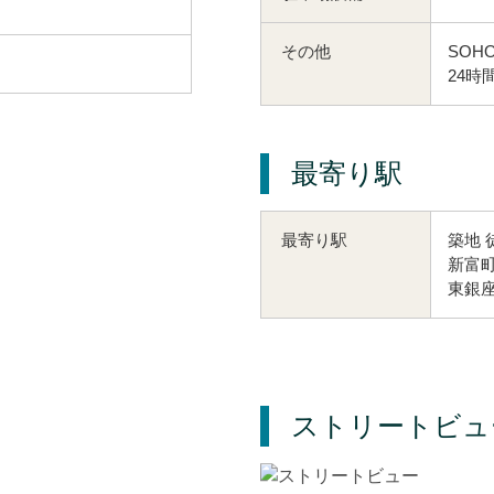
その他
SOHO
24時
最寄り駅
築地 
最寄り駅
新富町
東銀座
ストリートビュ