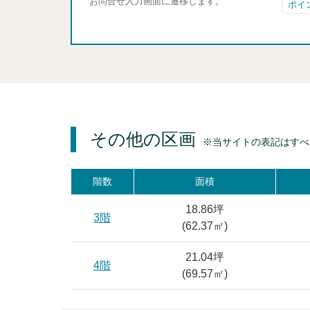
お問合せ入力画面に遷移します。
ポイ
その他の区画
※当サイトの表記はすべ
階数
面積
18.86坪
3階
(
62.37
㎡)
21.04坪
4階
(
69.57
㎡)