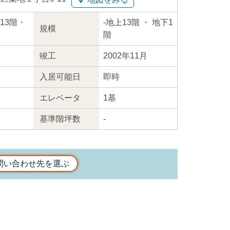
上13階・
-
地上13階
・ 地下1
規模
階
竣工
2002年11月
入居
可能日
即時
エレ
ベータ
1基
基準階坪数
-
問い合わせ先を選ぶ