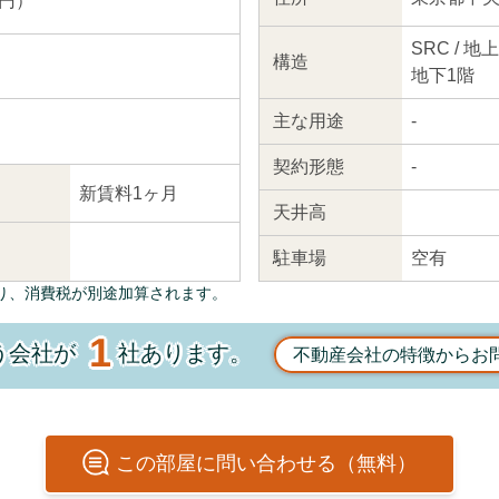
 円）
SRC / 地
構造
地下1階
主な
用途
-
契約
形態
-
新賃料1ヶ月
天井高
駐車場
空有
り、消費税が別途加算されます。
1
う会社が
社あります。
不動産会社の特徴からお
この
部屋
に問い合わせる（無料）