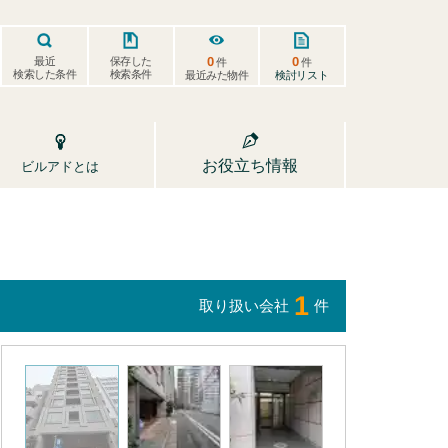
0
0
保存した
最近
件
件
検索した条件
検索条件
検討リスト
最近みた物件
お役立ち情報
ビルアドとは
1
取り扱い会社
件