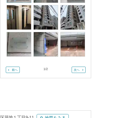
1
/
2
前へ
次へ
区築地１丁目9-11
地図をみる