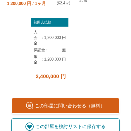
25名
1,200,000 円 / 1ヶ月
(
62.4
㎡)
初回支払額
入
会
：
1,200,000 円
金
保証金
：
無
敷
：
1,200,000 円
金
2,400,000 円
この
部屋
に問い合わせる（無料）
この
部屋
を検討リストに保存する