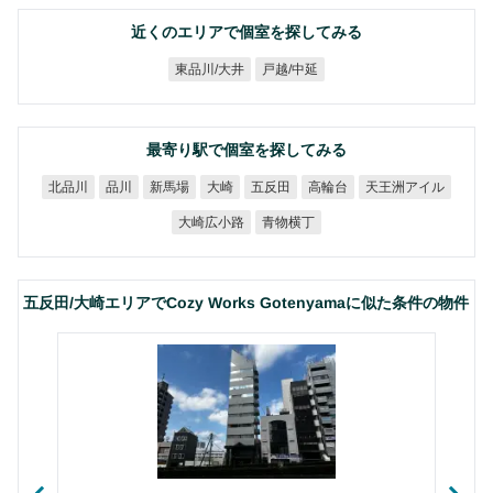
近くのエリアで個室を探してみる
東品川/大井
戸越/中延
最寄り駅で個室を探してみる
天王洲アイル
北品川
新馬場
五反田
高輪台
品川
大崎
大崎広小路
青物横丁
五反田/大崎エリアでCozy Works Gotenyamaに似た条件の物件