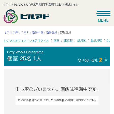
オフィスをはじめとした事業用賃貸不動産専門の最大の募集サイト
MENU
オフィス探しＴＯＰ
物件一覧
物件詳細
部屋詳細
レンタルオフィス・シェアオフィス
Cozy
北品川駅
東京都
品川区
個室
Cozy Works Gotenyama
個室
25名 1人
2
取り扱い会社
件