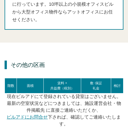
に行っています。10坪以上の小規模オフィスビル
から大型オフィス物件ならアットオフィスにお任
せください。
その他の区画
賃料 +
敷･保証
階数
面積
検討
共益費（税別）
礼金
現在ビルアドにて登録されている貸室はございません。
最新の空室状況などにつきましては、施設運営会社・物
件掲載先 に直接ご連絡いただくか、
ビルアドにお問合せ
下されば、確認してご連絡いたしま
す。