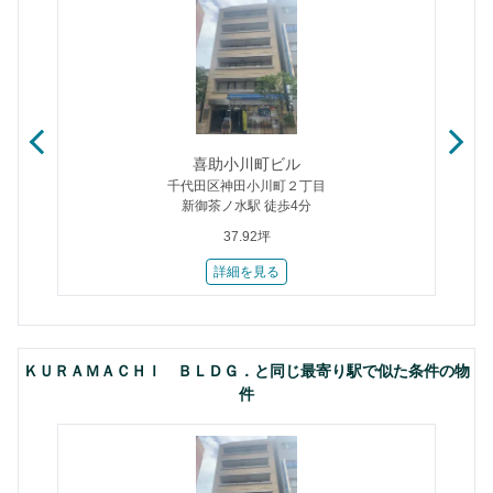
喜助小川町ビル
千代田区神田小川町２丁目
新御茶ノ水駅 徒歩4分
37.92坪
詳細を見る
ＫＵＲＡＭＡＣＨＩ ＢＬＤＧ．と同じ最寄り駅で似た条件の物
件