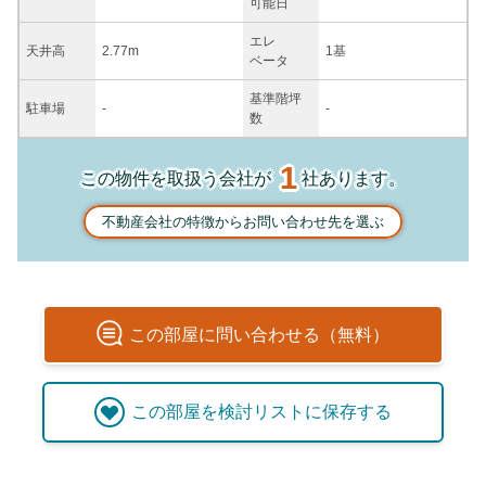
可能日
エレ
天井高
2.77m
1基
ベータ
基準階坪
駐車場
-
-
数
1
この物件を取扱う会社が
社あります。
不動産会社の特徴からお問い合わせ先を選ぶ
この
部屋
に問い合わせる（無料）
この
部屋
を検討リストに保存する