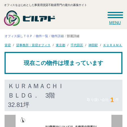
オフィスをはじめとした事業用賃貸不動産専門の最大の募集サイト
MENU
オフィス探しＴＯＰ
物件一覧
物件詳細
部屋詳細
ＫＵＲＡＭＡＣ
貸事務所・賃貸オフィス
千代田区
東京都
神田駅
賃貸
現在この物件は埋まっています
ＫＵＲＡＭＡＣＨＩ
ＢＬＤＧ．
3階
1
取り扱い会社
件
32.81坪