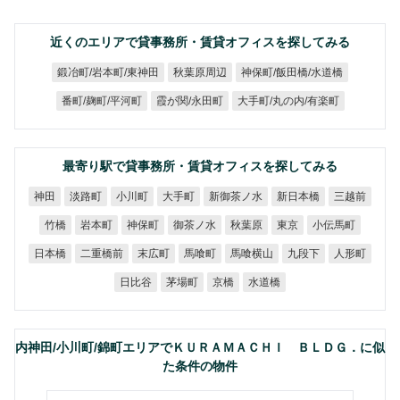
近くのエリアで貸事務所・賃貸オフィスを探してみる
鍛冶町/岩本町/東神田
神保町/飯田橋/水道橋
秋葉原周辺
大手町/丸の内/有楽町
番町/麹町/平河町
霞が関/永田町
最寄り駅で貸事務所・賃貸オフィスを探してみる
新御茶ノ水
新日本橋
淡路町
小川町
大手町
三越前
神田
御茶ノ水
小伝馬町
岩本町
神保町
秋葉原
竹橋
東京
二重橋前
馬喰横山
日本橋
末広町
馬喰町
九段下
人形町
日比谷
茅場町
水道橋
京橋
内神田/小川町/錦町エリアでＫＵＲＡＭＡＣＨＩ ＢＬＤＧ．に似
た条件の物件