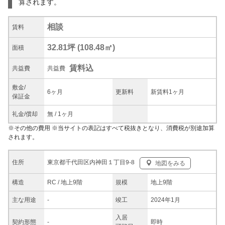
算されます。
相談
賃料
32.81坪
(
108.48
㎡)
面積
賃料込
共益
費
共益費
敷金/
6ヶ月
更新料
新賃料1ヶ月
保証金
礼金/
償却
無
/
1ヶ月
※
その他の費用
※当サイトの表記はすべて税抜きとなり、消費税が別途加算
されます。
東京都千代田区内神田１丁目9-8
住所
地図をみる
構造
RC / 地上9階
規模
地上9階
主な
用途
-
竣工
2024年1月
入居
契約
形態
-
即時