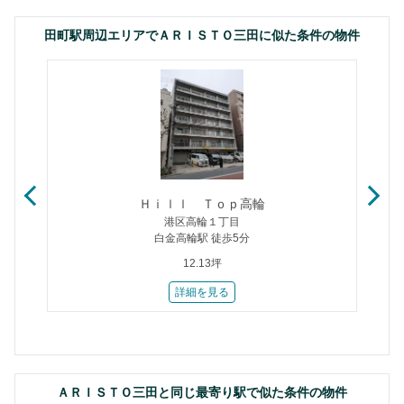
田町駅周辺エリアでＡＲＩＳＴＯ三田に似た条件の物件
Ｈｉｌｌ Ｔｏｐ高輪
港区高輪１丁目
白金高輪駅 徒歩5分
12.13坪
詳細を見る
ＡＲＩＳＴＯ三田と同じ最寄り駅で似た条件の物件