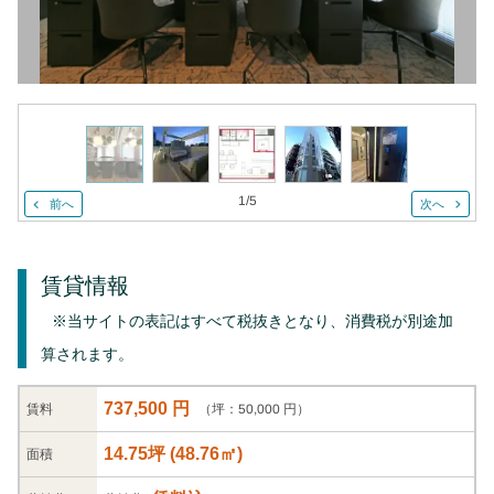
1
/
5
前へ
次へ
賃貸情報
※当サイトの表記はすべて税抜きとなり、消費税が別途加
算されます。
737,500 円
（坪：50,000 円）
賃料
14.75坪
(
48.76
㎡)
面積