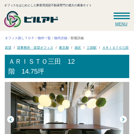
オフィスをはじめとした事業用賃貸不動産専門の最大の募集サイト
MENU
オフィス探しＴＯＰ
物件一覧
物件詳細
部屋詳細
貸事務所・賃貸オフィス
ＡＲＩＳＴＯ三田
東京都
三田駅
賃貸
港区
ＡＲＩＳＴＯ三田
12
階 14.75坪