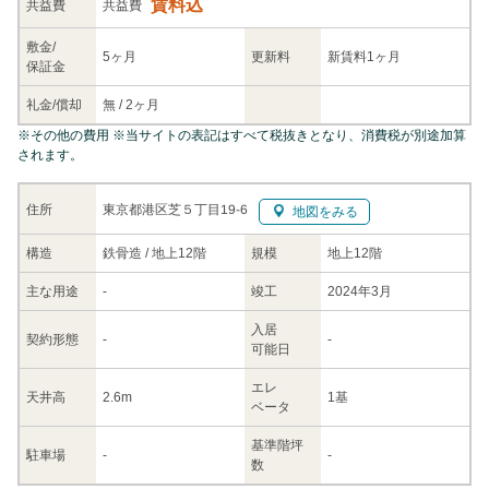
賃料込
共益
費
共益費
敷金/
5ヶ月
更新料
新賃料1ヶ月
保証金
礼金/
償却
無
/
2ヶ月
※
その他の費用
※当サイトの表記はすべて税抜きとなり、消費税が別途加算
されます。
東京都港区芝５丁目19-6
住所
地図をみる
構造
鉄骨造 / 地上12階
規模
地上12階
主な
用途
-
竣工
2024年3月
入居
契約
形態
-
-
可能日
エレ
天井高
2.6m
1基
ベータ
基準階坪
駐車場
-
-
数