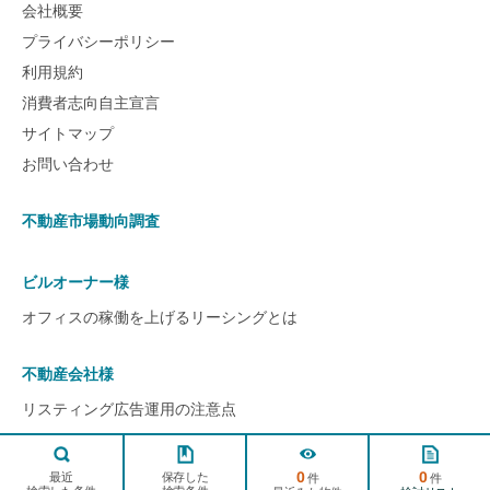
会社概要
プライバシーポリシー
利用規約
消費者志向自主宣言
サイトマップ
お問い合わせ
不動産市場動向調査
ビルオーナー様
オフィスの稼働を上げるリーシングとは
不動産会社様
リスティング広告運用の注意点
ページ
TOPへ
0
0
© 2022 ビルアド All rights reserved.
保存した
最近
件
件