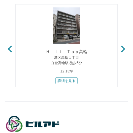
Ｈｉｌｌ Ｔｏｐ高輪
港区高輪１丁目
白金高輪駅 徒歩5分
12.13坪
詳細を見る