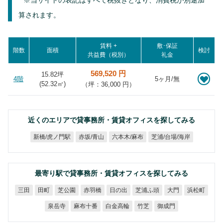
※当サイトの表記はすべて税抜きとなり、消費税が別途加
算されます。
賃料 +
敷･保証
階数
面積
検討
共益費（税別）
礼金
569,520 円
15.82坪
4階
5ヶ月/無
(
52.32
㎡)
（坪：36,000 円）
近くのエリアで貸事務所・賃貸オフィスを探してみる
芝浦/台場/海岸
新橋/虎ノ門駅
六本木/麻布
赤坂/青山
最寄り駅で貸事務所・賃貸オフィスを探してみる
芝浦ふ頭
芝公園
赤羽橋
日の出
浜松町
三田
田町
大門
麻布十番
白金高輪
泉岳寺
御成門
竹芝