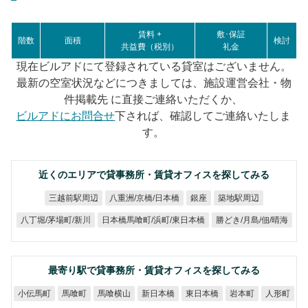
賃料 +
敷･保証
階数
面積
検討
共益費（税別）
礼金
現在ビルアドにて登録されている貸室はございません。
最新の空室状況などにつきましては、施設運営会社・物
件掲載先 に直接ご連絡いただくか、
ビルアドにお問合せ
下されば、確認してご連絡いたしま
す。
近くのエリアで貸事務所・賃貸オフィスを探してみる
八重洲/京橋/日本橋
三越前駅周辺
築地駅周辺
銀座
日本橋馬喰町/浜町/東日本橋
勝どき/月島/佃/晴海
八丁堀/茅場町/新川
最寄り駅で貸事務所・賃貸オフィスを探してみる
小伝馬町
馬喰横山
新日本橋
東日本橋
馬喰町
岩本町
人形町