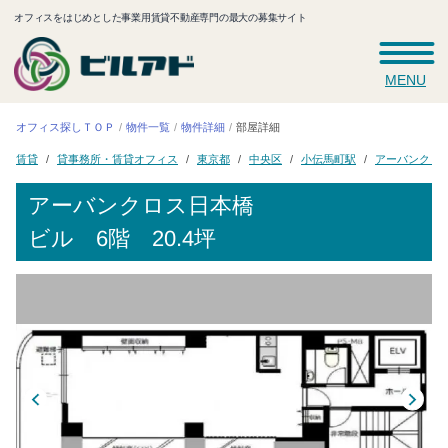
オフィスをはじめとした事業用賃貸不動産専門の最大の募集サイト
MENU
オフィス探しＴＯＰ
物件一覧
物件詳細
部屋詳細
アーバンクロ
貸事務所・賃貸オフィス
小伝馬町駅
東京都
中央区
賃貸
アーバンクロス日本橋
ビル
6階 20.4坪