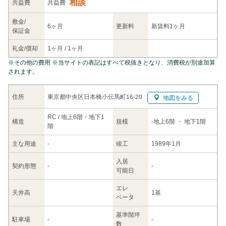
相談
共益
費
共益費
敷金/
6ヶ月
更新料
新賃料1ヶ月
保証金
礼金/
償却
1ヶ月
/
1ヶ月
※
その他の費用
※当サイトの表記はすべて税抜きとなり、消費税が別途加算
されます。
東京都中央区日本橋小伝馬町16-20
住所
地図をみる
RC / 地上6階・地下1
構造
規模
-
地上6階
・ 地下1階
階
主な
用途
-
竣工
1989年1月
入居
契約
形態
-
-
可能日
エレ
天井高
1基
ベータ
基準階坪
駐車場
-
-
数