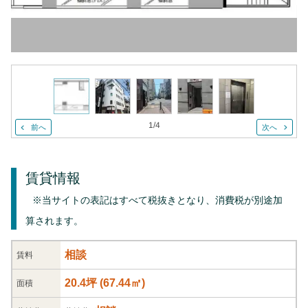
1
/
4
前へ
次へ
賃貸情報
※当サイトの表記はすべて税抜きとなり、消費税が別途加
算されます。
相談
賃料
20.4坪
(
67.44
㎡)
面積