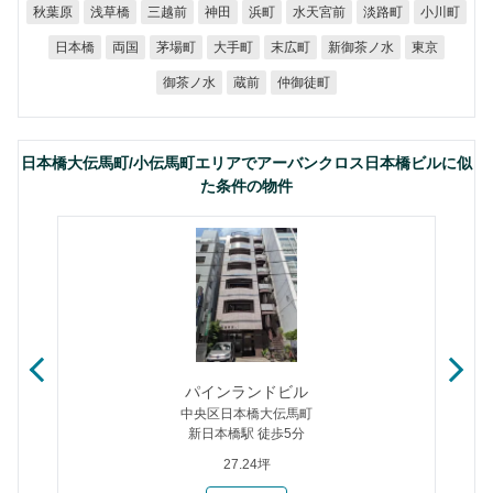
水天宮前
秋葉原
浅草橋
三越前
淡路町
小川町
神田
浜町
新御茶ノ水
日本橋
茅場町
大手町
末広町
両国
東京
御茶ノ水
仲御徒町
蔵前
日本橋大伝馬町/小伝馬町エリアでアーバンクロス日本橋ビルに似
た条件の物件
パインランドビル
中央区日本橋大伝馬町
新日本橋駅 徒歩5分
27.24坪