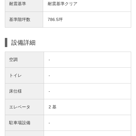
耐震基準
耐震基準クリア
基準階坪数
786.5坪
設備詳細
空調
-
トイレ
-
床仕様
-
エレベータ
2 基
駐車場設備
-