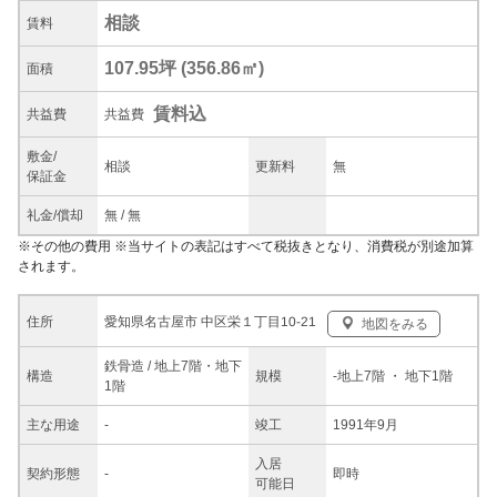
相談
賃料
107.95坪
(
356.86
㎡)
面積
賃料込
共益
費
共益費
敷金/
相談
更新料
無
保証金
礼金/
償却
無
/
無
※
その他の費用
※当サイトの表記はすべて税抜きとなり、消費税が別途加算
されます。
愛知県名古屋市 中区栄１丁目10-21
住所
地図をみる
鉄骨造 / 地上7階・地下
構造
規模
-
地上7階
・ 地下1階
1階
主な
用途
-
竣工
1991年9月
入居
契約
形態
-
即時
可能日