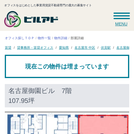
オフィスをはじめとした事業用賃貸不動産専門の最大の募集サイト
MENU
オフィス探しＴＯＰ
物件一覧
物件詳細
部屋詳細
貸事務所・賃貸オフィス
名古屋御園
名古屋市 中区
愛知県
伏見駅
賃貸
現在この物件は埋まっています
名古屋御園ビル
7階
107.95坪