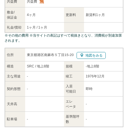
無
共益
費
共益費
敷金/
4ヶ月
更新料
新賃料1ヶ月
保証金
礼金/
償却
1ヶ月
/
1ヶ月
※
その他の費用
※当サイトの表記はすべて税抜きとなり、消費税が別途加算
されます。
東京都港区南麻布５丁目15-20
住所
地図をみる
構造
SRC / 地上8階
規模
-
地上8階
主な
用途
-
竣工
1976年12月
入居
契約
形態
-
即時
可能日
エレ
天井高
-
ベータ
基準階坪
駐車場
-
-
数