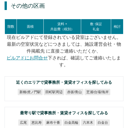
その他の区画
賃料 +
敷･保証
階数
面積
検討
共益費（税別）
礼金
現在ビルアドにて登録されている貸室はございません。
最新の空室状況などにつきましては、施設運営会社・物
件掲載先 に直接ご連絡いただくか、
ビルアドにお問合せ
下されば、確認してご連絡いたしま
す。
近くのエリアで貸事務所・賃貸オフィスを探してみる
芝浦/台場/海岸
新橋/虎ノ門駅
田町駅周辺
赤坂/青山
最寄り駅で貸事務所・賃貸オフィスを探してみる
麻布十番
白金高輪
恵比寿
六本木
白金台
広尾