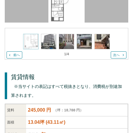
1
/
4
前へ
次へ
賃貸情報
※当サイトの表記はすべて税抜きとなり、消費税が別途加
算されます。
245,000 円
（坪：18,788 円）
賃料
13.04坪
(
43.11
㎡)
面積