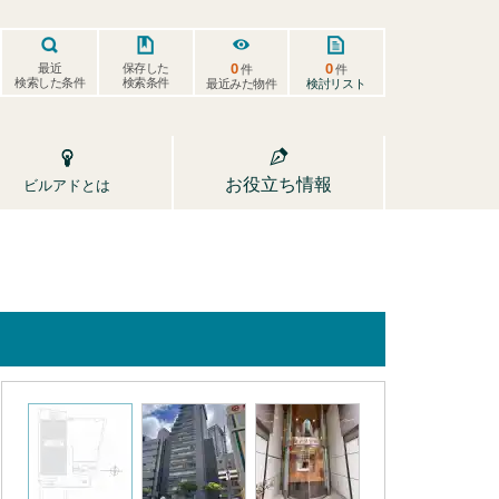
0
0
保存した
最近
件
件
検索した条件
検索条件
検討リスト
最近みた物件
お役立ち情報
ビルアドとは