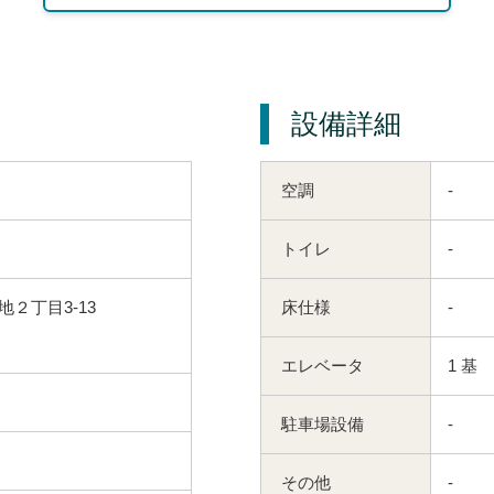
設備詳細
空調
-
トイレ
-
２丁目3-13
床仕様
-
エレベータ
1 基
駐車場設備
-
その他
-