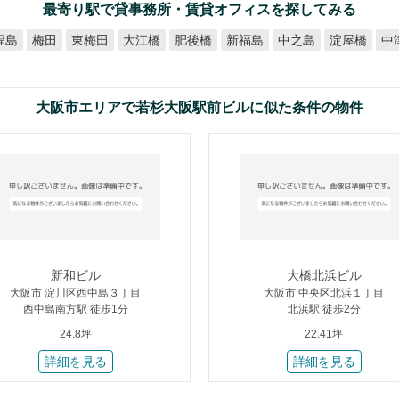
最寄り駅で貸事務所・賃貸オフィスを探してみる
東梅田
大江橋
肥後橋
新福島
中之島
淀屋橋
福島
梅田
中
大阪市エリアで若杉大阪駅前ビルに似た条件の物件
新和ビル
大橋北浜ビル
大阪市 淀川区西中島３丁目
大阪市 中央区北浜１丁目
西中島南方駅 徒歩1分
北浜駅 徒歩2分
24.8坪
22.41坪
詳細を見る
詳細を見る