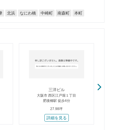
なにわ橋
中崎町
南森町
津
北浜
本町
三洋ビル
公
大阪市 西区江戸堀１丁目
大阪市
肥後橋駅 徒歩4分
肥後
27.98坪
詳細を見る