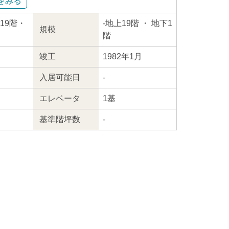
をみる
上19階・
-
地上19階
・ 地下1
規模
階
竣工
1982年1月
入居
可能日
-
エレ
ベータ
1基
基準階坪数
-