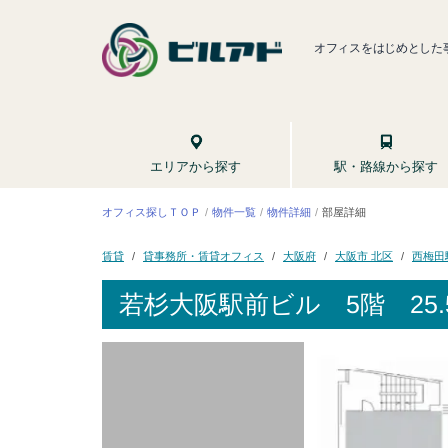
オフィスをはじめとした
駅・路線から探す
エリアから探す
オフィス探しＴＯＰ
物件一覧
物件詳細
部屋詳細
貸事務所・賃貸オフィス
大阪市 北区
西梅田
大阪府
賃貸
若杉大阪駅前ビル
5階 25.