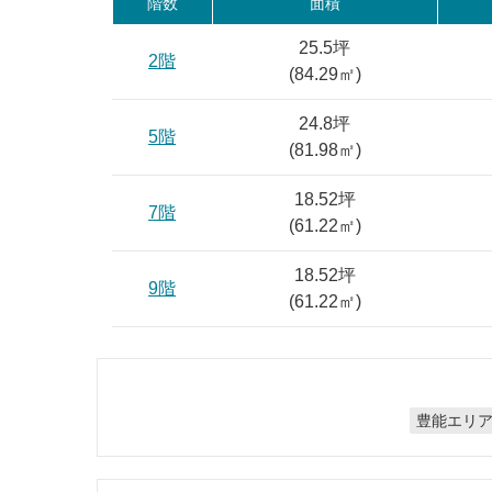
階数
面積
25.5坪
2階
(
84.29
㎡)
24.8坪
5階
(
81.98
㎡)
18.52坪
7階
(
61.22
㎡)
18.52坪
9階
(
61.22
㎡)
豊能エリ