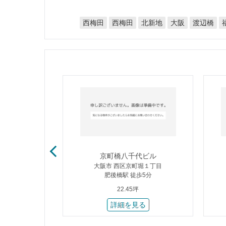
西梅田
西梅田
北新地
渡辺橋
大阪
ビル
京町橋八千代ビル
堀１丁目
大阪市 西区京町堀１丁目
歩3分
肥後橋駅 徒歩5分
22.45坪
る
詳細を見る