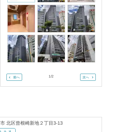
1
/
2
前へ
次へ
市 北区曾根崎新地２丁目3-13