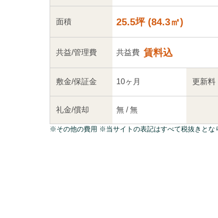
25.5坪
(
84.3
㎡)
面積
賃料込
共益
/管理
費
共益費
敷金/
保証金
10ヶ月
更新料
礼金/
償却
無
/
無
※
その他の費用
※当サイトの表記はすべて税抜きとな