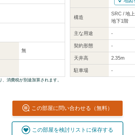
地図
SRC / 地
構造
地下1階
主な
用途
-
契約
形態
-
無
天井高
2.35m
駐車場
-
り、消費税が別途加算されます。
この
部屋
に問い合わせる（無料）
この
部屋
を検討リストに保存する