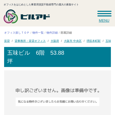
オフィスをはじめとした事業用賃貸不動産専門の最大の募集サイト
MENU
オフィス探しＴＯＰ
物件一覧
物件詳細
部屋詳細
貸事務所・賃貸オフィス
大阪市 中央区
堺筋本町駅
五味ビ
大阪府
賃貸
五味ビル
6階 53.88
坪