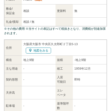
敷金/
相談
更新料
無
保証金
礼金/
償却
相談
/
無
※
その他の費用
※当サイトの表記はすべて税抜きとなり、消費税が別途加算
されます。
大阪府大阪市 中央区久太郎町２丁目5-13
住所
地図をみる
構造
地上9階
規模
-
地上9階
主な
用途
-
竣工
1959年12月
入居
契約
形態
-
即時
可能日
エレ
天井高
ベータ
基準階坪
駐車場
-
-
数