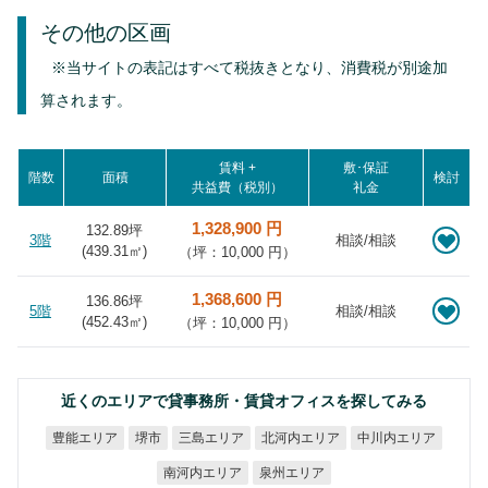
その他の区画
※当サイトの表記はすべて税抜きとなり、消費税が別途加
算されます。
賃料 +
敷･保証
階数
面積
検討
共益費（税別）
礼金
1,328,900 円
132.89坪
3階
相談/相談
(
439.31
㎡)
（坪：10,000 円）
1,368,600 円
136.86坪
5階
相談/相談
(
452.43
㎡)
（坪：10,000 円）
近くのエリアで貸事務所・賃貸オフィスを探してみる
北河内エリア
中川内エリア
豊能エリア
三島エリア
堺市
南河内エリア
泉州エリア