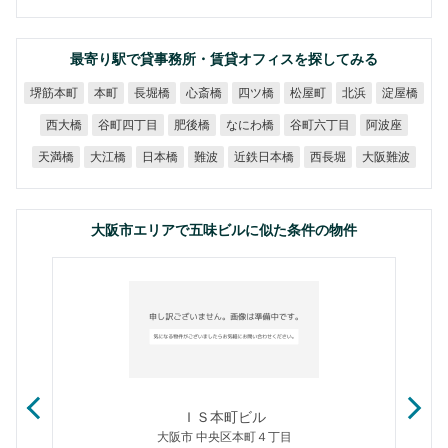
最寄り駅で貸事務所・賃貸オフィスを探してみる
堺筋本町
長堀橋
心斎橋
四ツ橋
松屋町
淀屋橋
本町
北浜
谷町四丁目
谷町六丁目
なにわ橋
西大橋
肥後橋
阿波座
近鉄日本橋
大阪難波
天満橋
大江橋
日本橋
西長堀
難波
大阪市エリアで五味ビルに似た条件の物件
ＩＳ本町ビル
大阪市 中央区本町４丁目