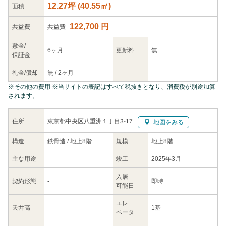
12.27坪
(
40.55
㎡)
面積
122,700 円
共益
費
共益費
敷金/
6ヶ月
更新料
無
保証金
礼金/
償却
無
/
2ヶ月
※
その他の費用
※当サイトの表記はすべて税抜きとなり、消費税が別途加算
されます。
東京都中央区八重洲１丁目3-17
住所
地図をみる
構造
鉄骨造 / 地上8階
規模
地上8階
主な
用途
-
竣工
2025年3月
入居
契約
形態
-
即時
可能日
エレ
天井高
1基
ベータ