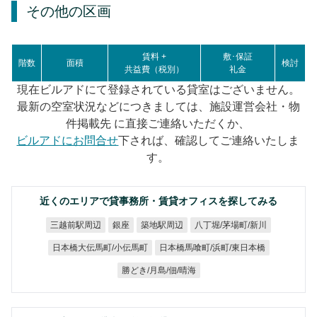
その他の区画
賃料 +
敷･保証
階数
面積
検討
共益費（税別）
礼金
現在ビルアドにて登録されている貸室はございません。
最新の空室状況などにつきましては、施設運営会社・物
件掲載先 に直接ご連絡いただくか、
ビルアドにお問合せ
下されば、確認してご連絡いたしま
す。
近くのエリアで貸事務所・賃貸オフィスを探してみる
八丁堀/茅場町/新川
三越前駅周辺
築地駅周辺
銀座
日本橋馬喰町/浜町/東日本橋
日本橋大伝馬町/小伝馬町
勝どき/月島/佃/晴海