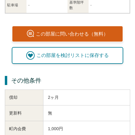
基準階坪
駐車場
-
-
数
この
部屋
に問い合わせる（無料）
この
部屋
を検討リストに保存する
その他条件
償却
2ヶ月
更新料
無
町内会費
1,000円