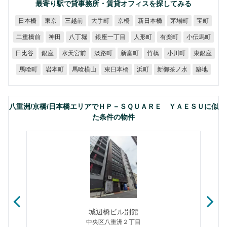
最寄り駅で貸事務所・賃貸オフィスを探してみる
新日本橋
日本橋
三越前
大手町
茅場町
東京
京橋
宝町
銀座一丁目
二重橋前
小伝馬町
八丁堀
人形町
有楽町
神田
水天宮前
日比谷
淡路町
新富町
小川町
東銀座
銀座
竹橋
新御茶ノ水
馬喰横山
東日本橋
馬喰町
岩本町
浜町
築地
八重洲/京橋/日本橋エリアでＨＰ－ＳＱＵＡＲＥ ＹＡＥＳＵに似
た条件の物件
城辺橋ビル別館
中央区八重洲２丁目