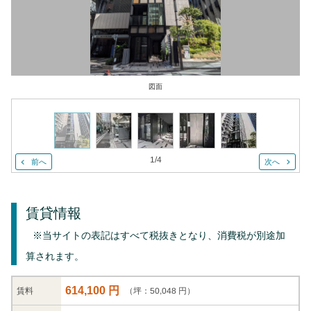
図面
1
/
4
前へ
次へ
賃貸情報
※当サイトの表記はすべて税抜きとなり、消費税が別途加
算されます。
614,100 円
（坪：50,048 円）
賃料