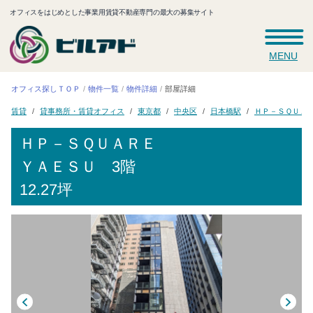
オフィスをはじめとした事業用賃貸不動産専門の最大の募集サイト
MENU
オフィス探しＴＯＰ
物件一覧
物件詳細
部屋詳細
ＨＰ－ＳＱＵＡ
貸事務所・賃貸オフィス
日本橋駅
東京都
中央区
賃貸
ＨＰ－ＳＱＵＡＲＥ
ＹＡＥＳＵ
3階
12.27坪