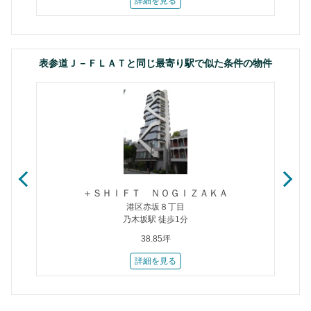
詳細を見る
表参道Ｊ－ＦＬＡＴと同じ最寄り駅で似た条件の物件
＋ＳＨＩＦＴ ＮＯＧＩＺＡＫＡ
港区赤坂８丁目
乃木坂駅 徒歩1分
38.85坪
詳細を見る