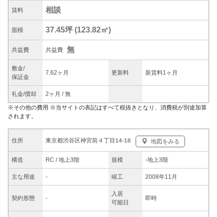
相談
賃料
37.45坪
(
123.82
㎡)
面積
無
共益
費
共益費
敷金/
7.62ヶ月
更新料
新賃料1ヶ月
保証金
礼金/
償却
2ヶ月
/
無
※
その他の費用
※当サイトの表記はすべて税抜きとなり、消費税が別途加算
されます。
東京都渋谷区神宮前４丁目14-18
住所
地図をみる
構造
RC / 地上3階
規模
-
地上3階
主な
用途
-
竣工
2008年11月
入居
契約
形態
-
即時
可能日