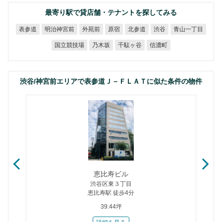
最寄り駅で貸店舗・テナントを探してみる
明治神宮前
青山一丁目
表参道
外苑前
北参道
原宿
渋谷
国立競技場
千駄ヶ谷
乃木坂
信濃町
渋谷/神宮前エリアで表参道Ｊ－ＦＬＡＴに似た条件の物件
恵比寿ビル
渋谷区東３丁目
恵比寿駅 徒歩4分
39.44坪