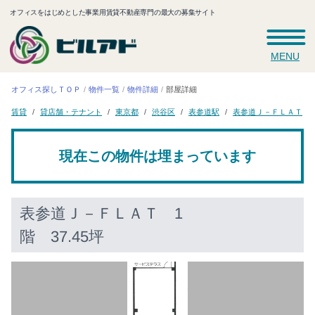
オフィスをはじめとした事業用賃貸不動産専門の最大の募集サイト
MENU
オフィス探しＴＯＰ
物件一覧
物件詳細
部屋詳細
表参道Ｊ－ＦＬＡＴ
貸店舗・テナント
表参道駅
東京都
渋谷区
賃貸
現在この物件は埋まっています
表参道Ｊ－ＦＬＡＴ
1
階 37.45坪