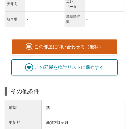
エレ
天井高
-
ベータ
基準階坪
駐車場
-
-
数
この
部屋
に問い合わせる（無料）
この
部屋
を検討リストに保存する
その他条件
償却
無
更新料
新賃料1ヶ月