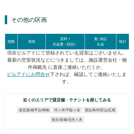
その他の区画
賃料 +
敷･保証
階数
面積
検討
共益費（税別）
礼金
現在ビルアドにて登録されている貸室はございません。
最新の空室状況などにつきましては、施設運営会社・物
件掲載先 に直接ご連絡いただくか、
ビルアドにお問合せ
下されば、確認してご連絡いたしま
す。
近くのエリアで貸店舗・テナントを探してみる
道玄坂/南平台/神南
恵比寿/代官山/広尾
代々木/千駄ヶ谷
初台/笹塚/元代々木