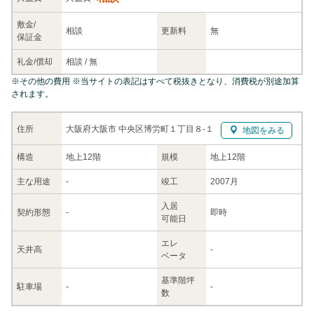
敷金/
相談
更新料
無
保証金
礼金/
償却
相談
/
無
※
その他の費用
※当サイトの表記はすべて税抜きとなり、消費税が別途加算
されます。
大阪府大阪市 中央区博労町１丁目８-１
住所
地図をみる
構造
地上12階
規模
地上12階
主な
用途
-
竣工
2007月
入居
契約
形態
-
即時
可能日
エレ
天井高
-
ベータ
基準階坪
駐車場
-
-
数