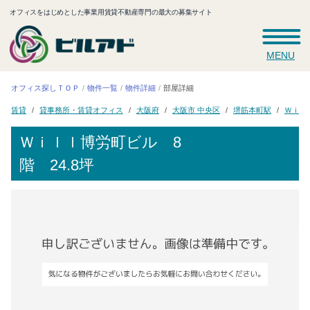
オフィスをはじめとした事業用賃貸不動産専門の最大の募集サイト
MENU
オフィス探しＴＯＰ
物件一覧
物件詳細
部屋詳細
貸事務所・賃貸オフィス
Ｗｉｌ
大阪市 中央区
堺筋本町駅
大阪府
賃貸
Ｗｉｌｌ博労町ビル
8
階 24.8坪