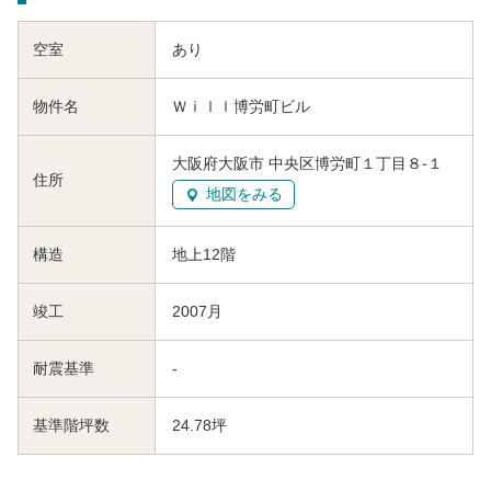
空室
あり
物件名
Ｗｉｌｌ博労町ビル
大阪府大阪市 中央区博労町１丁目８-１
住所
地図をみる
構造
地上12階
竣工
2007月
耐震基準
-
基準階坪数
24.78坪