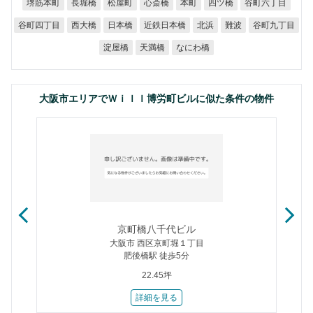
谷町六丁目
堺筋本町
長堀橋
松屋町
心斎橋
四ツ橋
本町
谷町四丁目
近鉄日本橋
谷町九丁目
西大橋
日本橋
北浜
難波
なにわ橋
淀屋橋
天満橋
大阪市エリアでＷｉｌｌ博労町ビルに似た条件の物件
京町橋八千代ビル
大阪市 西区京町堀１丁目
肥後橋駅 徒歩5分
22.45坪
詳細を見る