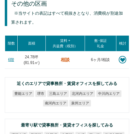
その他の区画
※当サイトの表記はすべて税抜きとなり、消費税が別途加
算されます。
賃料 +
敷･保証
階数
面積
検討
共益費（税別）
礼金
24.78坪
相談
6階
6ヶ月/相談
(
81.91
㎡)
近くのエリアで貸事務所・賃貸オフィスを探してみる
北河内エリア
中川内エリア
豊能エリア
三島エリア
堺市
南河内エリア
泉州エリア
最寄り駅で貸事務所・賃貸オフィスを探してみる