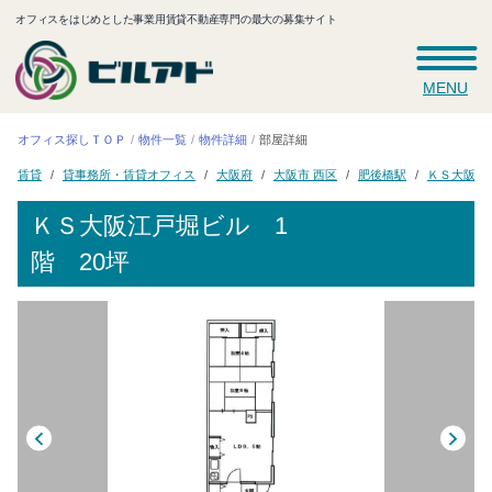
オフィスをはじめとした事業用賃貸不動産専門の最大の募集サイト
MENU
オフィス探しＴＯＰ
物件一覧
物件詳細
部屋詳細
貸事務所・賃貸オフィス
ＫＳ大阪江
大阪市 西区
肥後橋駅
大阪府
賃貸
ＫＳ大阪江戸堀ビル
1
階 20坪