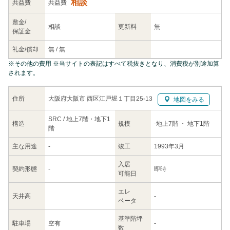
相談
共益
費
共益費
敷金/
相談
更新料
無
保証金
礼金/
償却
無
/
無
※
その他の費用
※当サイトの表記はすべて税抜きとなり、消費税が別途加算
されます。
大阪府大阪市 西区江戸堀１丁目25-13
住所
地図をみる
SRC / 地上7階・地下1
構造
規模
-
地上7階
・ 地下1階
階
主な
用途
-
竣工
1993年3月
入居
契約
形態
-
即時
可能日
エレ
天井高
-
ベータ
基準階坪
駐車場
空有
-
数