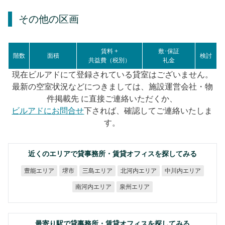
その他の区画
賃料 +
敷･保証
階数
面積
検討
共益費（税別）
礼金
現在ビルアドにて登録されている貸室はございません。
最新の空室状況などにつきましては、施設運営会社・物
件掲載先 に直接ご連絡いただくか、
ビルアドにお問合せ
下されば、確認してご連絡いたしま
す。
近くのエリアで貸事務所・賃貸オフィスを探してみる
北河内エリア
中川内エリア
豊能エリア
三島エリア
堺市
南河内エリア
泉州エリア
最寄り駅で貸事務所・賃貸オフィスを探してみる