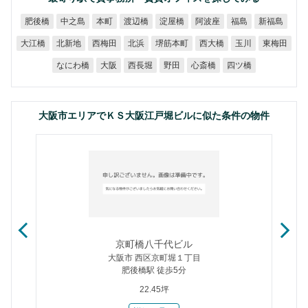
肥後橋
中之島
渡辺橋
淀屋橋
阿波座
新福島
本町
福島
堺筋本町
大江橋
北新地
西梅田
西大橋
東梅田
北浜
玉川
なにわ橋
西長堀
心斎橋
四ツ橋
大阪
野田
大阪市エリアでＫＳ大阪江戸堀ビルに似た条件の物件
京町橋八千代ビル
大阪市 西区京町堀１丁目
肥後橋駅 徒歩5分
22.45坪