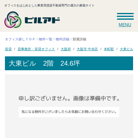
オフィスをはじめとした事業用賃貸不動産専門の最大の募集サイト
MENU
オフィス探しＴＯＰ
物件一覧
物件詳細
部屋詳細
貸事務所・賃貸オフィス
大阪市 中央区
大東ビル
大阪府
本町駅
賃貸
大東ビル
2階 24.6坪