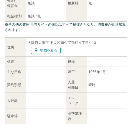
敷金/
相談
更新料
無
保証金
礼金/
償却
相談
/
無
※
その他の費用
※当サイトの表記はすべて税抜きとなり、消費税が別途加算
されます。
大阪府大阪市 中央区南久宝寺町４丁目4-13
住所
地図をみる
構造
規模
-
主な
用途
-
竣工
1966年1月
入居
契約
形態
-
即時
可能日
エレ
天井高
ベータ
基準階坪
駐車場
-
-
数