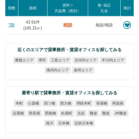
賃料 +
敷･保証
階数
面積
検討
共益費（税別）
礼金
43.91坪
相談
7階
相談/相談
(
145.15
㎡)
近くのエリアで貸事務所・賃貸オフィスを探してみる
北河内エリア
中川内エリア
豊能エリア
三島エリア
堺市
南河内エリア
泉州エリア
最寄り駅で貸事務所・賃貸オフィスを探してみる
堺筋本町
心斎橋
四ツ橋
西大橋
長堀橋
阿波座
本町
JR難波
淀屋橋
西長堀
肥後橋
松屋町
北浜
難波
難波
近鉄日本橋
日本橋
桜川