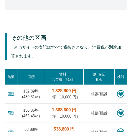
その他の区画
※当サイトの表記はすべて税抜きとなり、消費税が別途加
算されます。
賃料 +
敷･保証
階数
面積
検討
共益費（税別）
礼金
1,328,900 円
132.89坪
3階
相談/相談
(
439.31
㎡)
（坪：10,000 円）
1,368,600 円
136.86坪
5階
相談/相談
(
452.43
㎡)
（坪：10,000 円）
538,800 円
53.88坪