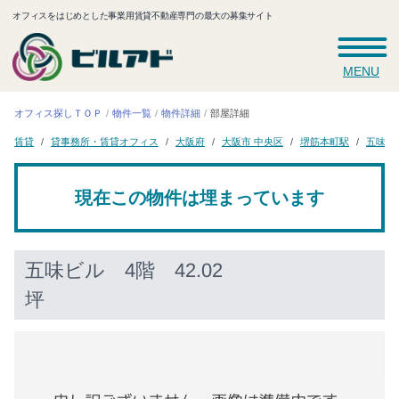
オフィスをはじめとした事業用賃貸不動産専門の最大の募集サイト
MENU
オフィス探しＴＯＰ
物件一覧
物件詳細
部屋詳細
貸事務所・賃貸オフィス
大阪市 中央区
堺筋本町駅
五味ビ
大阪府
賃貸
現在この物件は埋まっています
五味ビル
4階 42.02
坪