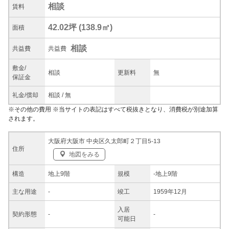
相談
賃料
42.02坪
(
138.9
㎡)
面積
相談
共益
費
共益費
敷金/
相談
更新料
無
保証金
礼金/
償却
相談
/
無
※
その他の費用
※当サイトの表記はすべて税抜きとなり、消費税が別途加算
されます。
大阪府大阪市 中央区久太郎町２丁目5-13
住所
地図をみる
構造
地上9階
規模
-
地上9階
主な
用途
-
竣工
1959年12月
入居
契約
形態
-
-
可能日