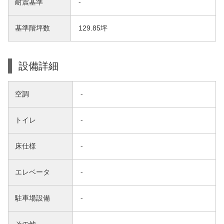
耐震基準
-
基準階坪数
129.85坪
設備詳細
空調
-
トイレ
-
床仕様
-
エレベータ
-
駐車場設備
-