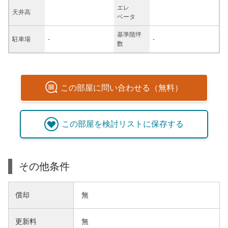
エレ
天井高
ベータ
基準階坪
駐車場
-
-
数
この
部屋
に問い合わせる（無料）
この
部屋
を検討リストに保存する
その他条件
償却
無
更新料
無