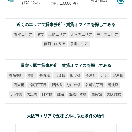
6階
相談/相談
(
178.12
㎡)
（坪：10,000 円）
近くのエリアで貸事務所・賃貸オフィスを探してみる
北河内エリア
中川内エリア
豊能エリア
三島エリア
堺市
南河内エリア
泉州エリア
最寄り駅で貸事務所・賃貸オフィスを探してみる
堺筋本町
長堀橋
心斎橋
四ツ橋
松屋町
淀屋橋
本町
北浜
谷町四丁目
谷町六丁目
なにわ橋
西大橋
肥後橋
阿波座
近鉄日本橋
大阪難波
天満橋
大江橋
日本橋
西長堀
難波
大阪市エリアで五味ビルに似た条件の物件