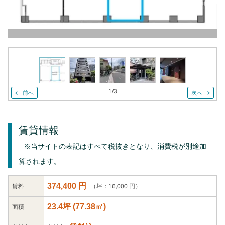
1
/
3
前へ
次へ
賃貸情報
※当サイトの表記はすべて税抜きとなり、消費税が別途加
算されます。
374,400 円
（坪：16,000 円）
賃料
23.4坪
(
77.38
㎡)
面積