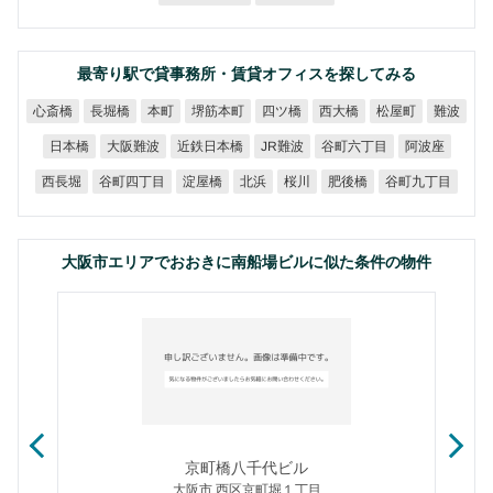
最寄り駅で貸事務所・賃貸オフィスを探してみる
堺筋本町
心斎橋
長堀橋
四ツ橋
西大橋
松屋町
本町
難波
近鉄日本橋
谷町六丁目
大阪難波
JR難波
日本橋
阿波座
谷町四丁目
谷町九丁目
西長堀
淀屋橋
肥後橋
北浜
桜川
大阪市エリアでおおきに南船場ビルに似た条件の物件
京町橋八千代ビル
大阪市 西区京町堀１丁目