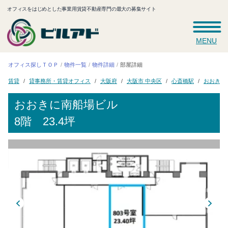
オフィスをはじめとした事業用賃貸不動産専門の最大の募集サイト
MENU
オフィス探しＴＯＰ
物件一覧
物件詳細
部屋詳細
貸事務所・賃貸オフィス
おおきに
大阪市 中央区
心斎橋駅
大阪府
賃貸
おおきに南船場ビル
8階 23.4坪