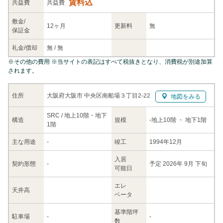
賃料込
共益
費
共益費
敷金/
12ヶ月
更新料
無
保証金
礼金/
償却
無
/
無
※
その他の費用
※当サイトの表記はすべて税抜きとなり、消費税が別途加算
されます。
大阪府大阪市 中央区南船場３丁目2-22
住所
地図をみる
SRC / 地上10階・地下
構造
規模
-
地上10階
・ 地下1階
1階
主な
用途
-
竣工
1994年12月
入居
契約
形態
-
予定 2026年 9月 下旬
可能日
エレ
天井高
ベータ
基準階坪
駐車場
-
-
数