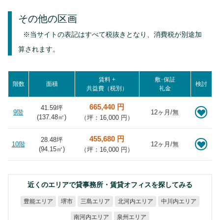
その他の区画
※当サイトの表記はすべて税抜きとなり、消費税が別途加
算されます。
賃料 +
敷･保証
階数
面積
検討
共益費（税別）
礼金
665,440 円
41.59坪
9階
12ヶ月/無
(
137.48
㎡)
（坪：16,000 円）
455,680 円
28.48坪
10階
12ヶ月/無
(
94.15
㎡)
（坪：16,000 円）
近くのエリアで貸事務所・賃貸オフィスを探してみる
北河内エリア
中川内エリア
豊能エリア
三島エリア
堺市
南河内エリア
泉州エリア