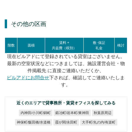
その他の区画
賃料 +
敷･保証
階数
面積
検討
共益費（税別）
礼金
現在ビルアドにて登録されている貸室はございません。
最新の空室状況などにつきましては、施設運営会社・物
件掲載先 に直接ご連絡いただくか、
ビルアドにお問合せ
下されば、確認してご連絡いたしま
す。
近くのエリアで貸事務所・賃貸オフィスを探してみる
鍛冶町/岩本町/東神田
内神田/小川町/錦町
秋葉原周辺
神保町/飯田橋/水道橋
大手町/丸の内/有楽町
霞が関/永田町