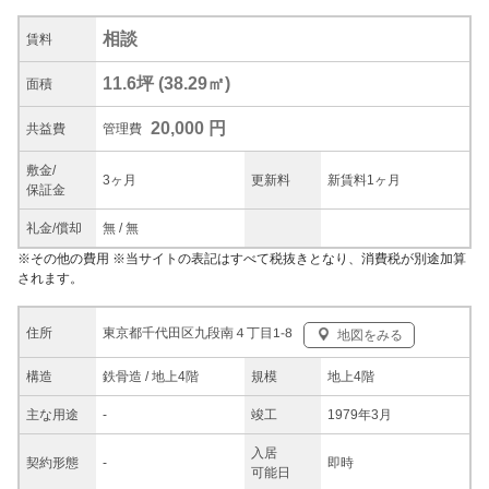
相談
賃料
11.6坪
(
38.29
㎡)
面積
20,000 円
共益
費
管理費
敷金/
3ヶ月
更新料
新賃料1ヶ月
保証金
礼金/
償却
無
/
無
※
その他の費用
※当サイトの表記はすべて税抜きとなり、消費税が別途加算
されます。
東京都千代田区九段南４丁目1-8
住所
地図をみる
構造
鉄骨造 / 地上4階
規模
地上4階
主な
用途
-
竣工
1979年3月
入居
契約
形態
-
即時
可能日