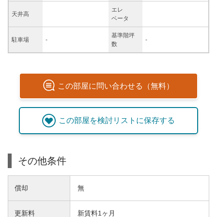
エレ
天井高
ベータ
基準階坪
駐車場
-
-
数
この
部屋
に問い合わせる（無料）
この
部屋
を検討リストに保存する
その他条件
償却
無
更新料
新賃料1ヶ月