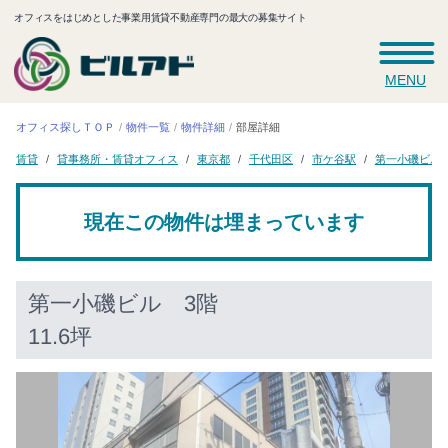
オフィスをはじめとした事業用賃貸不動産専門の最大の募集サイト
MENU
オフィス探しＴＯＰ
物件一覧
物件詳細
部屋詳細
貸事務所・賃貸オフィス
第一小磯ビル
千代田区
市ケ谷駅
東京都
賃貸
現在この物件は埋まっています
第一小磯ビル
3階
11.6坪