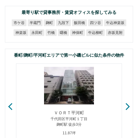
最寄り駅で貸事務所・賃貸オフィスを探してみる
牛込神楽坂
市ケ谷
半蔵門
九段下
飯田橋
四ツ谷
麹町
牛込柳町
赤坂見附
神楽坂
永田町
神保町
竹橋
曙橋
番町/麹町/平河町エリアで第一小磯ビルに似た条件の物件
ＶＯＲＴ平河町
千代田区平河町１丁目
麹町駅 徒歩3分
11.87坪