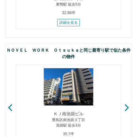
巣鴨駅 徒歩5分
32.98坪
詳細を見る
ＮＯＶＥＬ ＷＯＲＫ Ｏｔｓｕｋａと同じ最寄り駅で似た条件
の物件
ＫＪ南池袋ビル
豊島区南池袋３丁目
池袋駅 徒歩3分
35.7坪