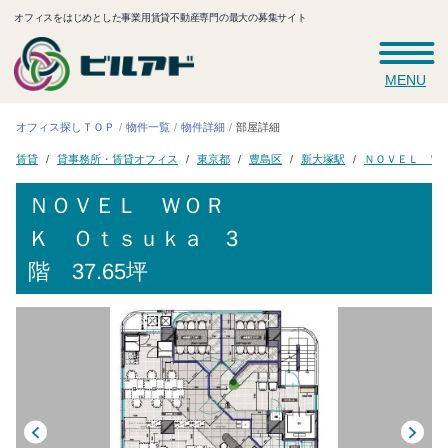
オフィスをはじめとした事業用賃貸不動産専門の最大の募集サイト
MENU
オフィス探しＴＯＰ
物件一覧
物件詳細
部屋詳細
ＮＯＶＥＬ Ｗ
貸事務所・賃貸オフィス
新大塚駅
東京都
豊島区
賃貸
ＮＯＶＥＬ ＷＯＲ
Ｋ Ｏｔｓｕｋａ
3
階 37.65坪