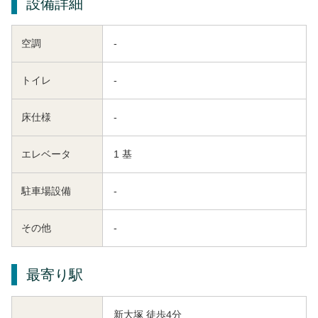
設備詳細
空調
-
トイレ
-
床仕様
-
エレベータ
1 基
駐車場設備
-
その他
-
最寄り駅
新大塚 徒歩4分