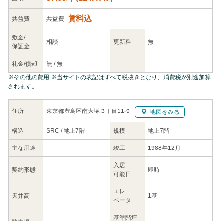
賃料込
共益
費
共益費
敷金/
相談
更新料
無
保証金
礼金/
償却
無
/
無
※
その他の費用
※当サイトの表記はすべて税抜きとなり、消費税が別途加算
されます。
東京都豊島区南大塚３丁目11-9
住所
地図をみる
構造
SRC / 地上7階
規模
地上7階
主な
用途
-
竣工
1988年12月
入居
契約
形態
-
即時
可能日
エレ
天井高
1基
ベータ
基準階坪