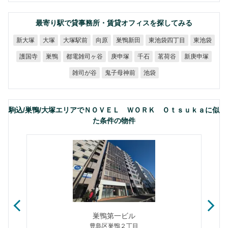
最寄り駅で貸事務所・賃貸オフィスを探してみる
東池袋四丁目
大塚駅前
巣鴨新田
新大塚
東池袋
大塚
向原
都電雑司ヶ谷
新庚申塚
護国寺
庚申塚
茗荷谷
巣鴨
千石
鬼子母神前
雑司が谷
池袋
駒込/巣鴨/大塚エリアでＮＯＶＥＬ ＷＯＲＫ Ｏｔｓｕｋａに似
た条件の物件
巣鴨第一ビル
豊島区巣鴨２丁目