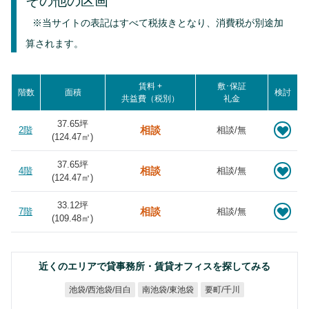
その他の区画
※当サイトの表記はすべて税抜きとなり、消費税が別途加
算されます。
賃料 +
敷･保証
階数
面積
検討
共益費（税別）
礼金
37.65坪
相談
2階
相談/無
(
124.47
㎡)
37.65坪
相談
4階
相談/無
(
124.47
㎡)
33.12坪
相談
7階
相談/無
(
109.48
㎡)
近くのエリアで貸事務所・賃貸オフィスを探してみる
池袋/西池袋/目白
南池袋/東池袋
要町/千川