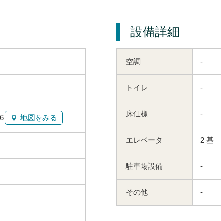
設備詳細
空調
-
トイレ
-
床仕様
-
6
地図をみる
エレベータ
2 基
駐車場設備
-
その他
-