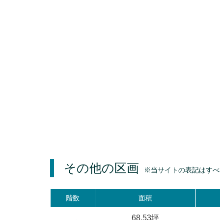
その他の区画
※当サイトの表記はすべ
階数
面積
68.53坪