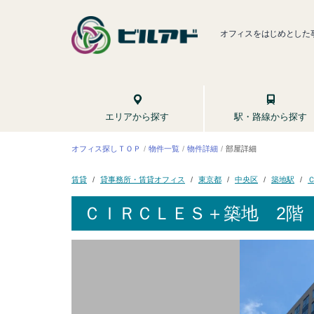
オフィスをはじめとした
駅・路線から探す
エリアから探す
オフィス探しＴＯＰ
物件一覧
物件詳細
部屋詳細
貸事務所・賃貸オフィス
東京都
中央区
築地駅
賃貸
ＣＩＲＣＬＥＳ＋築地
2階 7