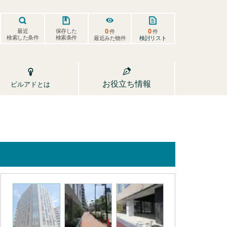
0
0
保存した
最近
件
件
検索した条件
検索条件
検討リスト
最近みた物件
お役立ち情報
ビルアドとは