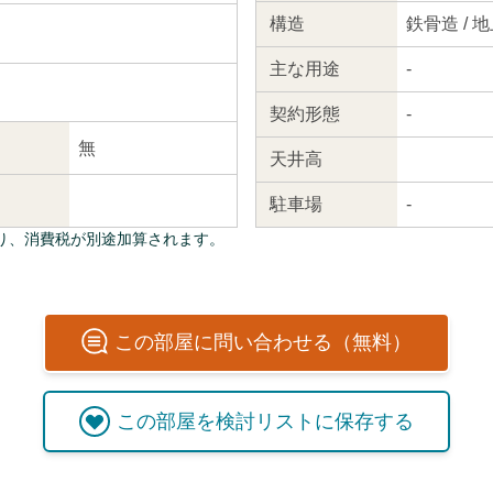
構造
鉄骨造 / 
主な
用途
-
契約
形態
-
無
天井高
駐車場
-
り、消費税が別途加算されます。
この
部屋
に問い合わせる（無料）
この
部屋
を検討リストに保存する