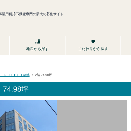
事業用賃貸不動産専門の最大の募集サイト
こだわりから探す
地図から探す
ＣＩＲＣＬＥＳ＋築地
2階 74.98坪
4.98坪