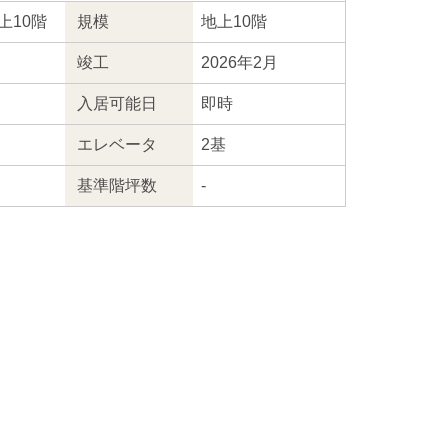
地上10階
規模
地上10階
竣工
2026年2月
入居
可能日
即時
エレ
ベータ
2基
基準階坪数
-