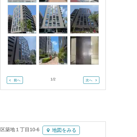
1
/
2
前へ
次へ
区築地１丁目10-6
地図をみる