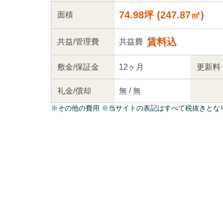
74.98坪
(
247.87
㎡)
面積
賃料込
共益
/管理
費
共益費
敷金/
保証金
12ヶ月
更新料
礼金/
償却
無
/
無
※
その他の費用
※当サイトの表記はすべて税抜きとな