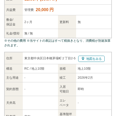
20,000 円
共益
費
管理費
敷金/
2ヶ月
更新料
無
保証金
礼金/
償却
無
/
無
※
その他の費用
※当サイトの表記はすべて税抜きとなり、消費税が別途加算
されます。
東京都中央区日本橋茅場町２丁目2-5
住所
地図をみる
構造
RC / 地上10階
規模
地上10階
主な
用途
-
竣工
2026年2月
入居
契約
形態
-
即時
可能日
エレ
天井高
-
ベータ
基準階坪