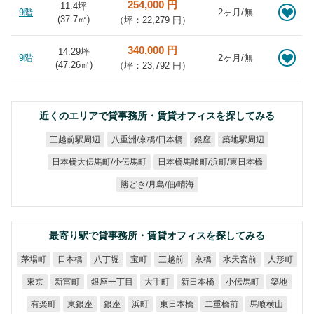
254,000 円
11.4坪
9階
2ヶ月/無
(
37.7
㎡)
（坪：22,279 円）
340,000 円
14.29坪
9階
2ヶ月/無
(
47.26
㎡)
（坪：23,792 円）
近くのエリアで貸事務所・賃貸オフィスを探してみる
八重洲/京橋/日本橋
三越前駅周辺
築地駅周辺
銀座
日本橋馬喰町/浜町/東日本橋
日本橋大伝馬町/小伝馬町
勝どき/月島/佃/晴海
最寄り駅で貸事務所・賃貸オフィスを探してみる
水天宮前
茅場町
日本橋
八丁堀
三越前
人形町
宝町
京橋
銀座一丁目
新日本橋
小伝馬町
新富町
大手町
東京
築地
東日本橋
二重橋前
馬喰横山
有楽町
東銀座
銀座
浜町