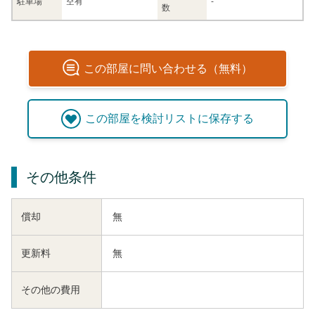
駐車場
空有
-
数
この
部屋
に問い合わせる（無料）
この
部屋
を検討リストに保存する
その他条件
償却
無
更新料
無
その他の費用