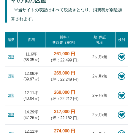
その他の区画
※当サイトの表記はすべて税抜きとなり、消費税が別途加
算されます。
賃料 +
敷･保証
階数
面積
検討
共益費（税別）
礼金
261,000 円
11.6坪
2階
2ヶ月/無
(
38.35
㎡)
（坪：22,499 円）
269,000 円
12.09坪
2階
2ヶ月/無
(
39.97
㎡)
（坪：22,249 円）
269,000 円
12.11坪
2階
2ヶ月/無
(
40.04
㎡)
（坪：22,212 円）
317,000 円
14.29坪
3階
2ヶ月/無
(
47.26
㎡)
（坪：22,182 円）
274,000 円
12.11坪