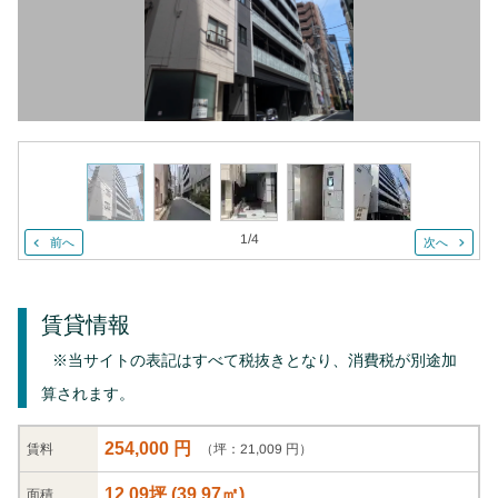
1
/
4
前へ
次へ
賃貸情報
※当サイトの表記はすべて税抜きとなり、消費税が別途加
算されます。
254,000 円
（坪：21,009 円）
賃料
12.09坪
(
39.97
㎡)
面積