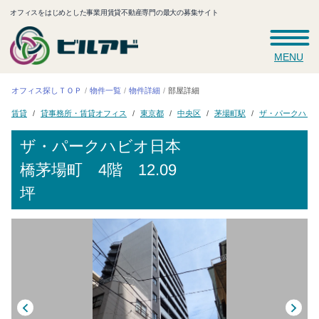
オフィスをはじめとした事業用賃貸不動産専門の最大の募集サイト
MENU
オフィス探しＴＯＰ
物件一覧
物件詳細
部屋詳細
ザ・パークハビ
貸事務所・賃貸オフィス
茅場町駅
東京都
中央区
賃貸
ザ・パークハビオ日本
橋茅場町
4階 12.09
坪