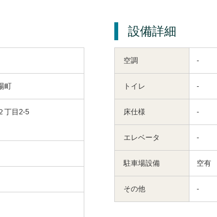
設備詳細
空調
-
場町
トイレ
-
丁目2-5
床仕様
-
エレベータ
-
駐車場設備
空有
その他
-