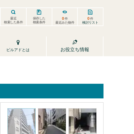
0
0
保存した
最近
件
件
検索した条件
検索条件
検討リスト
最近みた物件
お役立ち情報
ビルアドとは