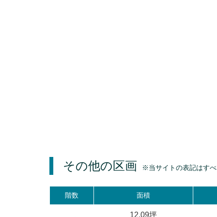
その他の区画
※当サイトの表記はすべ
階数
面積
12.09坪