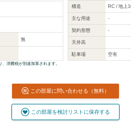
構造
RC / 地上
主な
用途
-
契約
形態
-
無
天井高
駐車場
空有
り、消費税が別途加算されます。
この
部屋
に問い合わせる（無料）
この
部屋
を検討リストに保存する