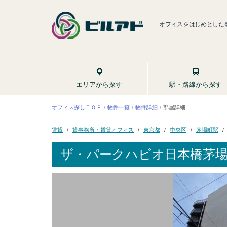
オフィスをはじめとした
駅・路線から探す
エリアから探す
オフィス探しＴＯＰ
物件一覧
物件詳細
部屋詳細
貸事務所・賃貸オフィス
茅場町駅
東京都
中央区
賃貸
ザ・パークハビオ日本橋茅