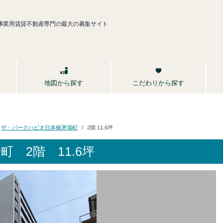
事業用賃貸不動産専門の最大の募集サイト
こだわりから探す
地図から探す
ザ・パークハビオ日本橋茅場町
2階 11.6坪
場町
2階 11.6坪