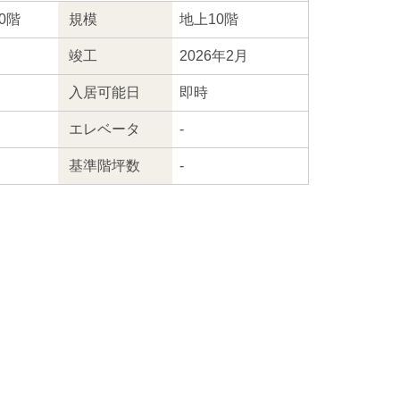
10階
規模
地上10階
竣工
2026年2月
入居
可能日
即時
エレ
ベータ
-
基準階坪数
-