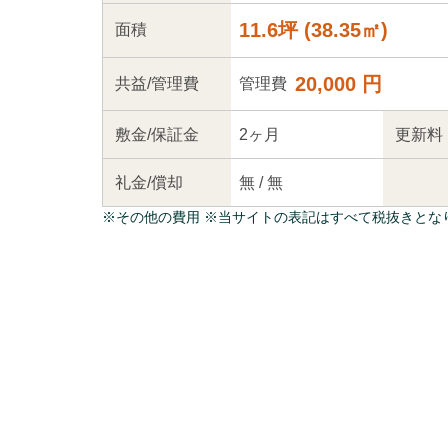
11.6坪
(
38.35
㎡)
面積
20,000 円
共益
/管理
費
管理費
敷金/
保証金
2ヶ月
更新料
礼金/
償却
無
/
無
※
その他の費用
※当サイトの表記はすべて税抜きとな