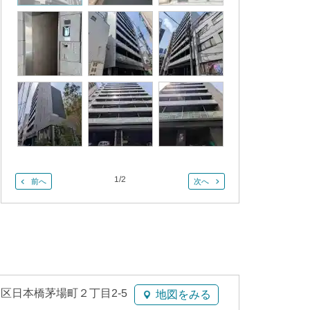
1
/
2
前へ
次へ
区日本橋茅場町２丁目2-5
地図をみる