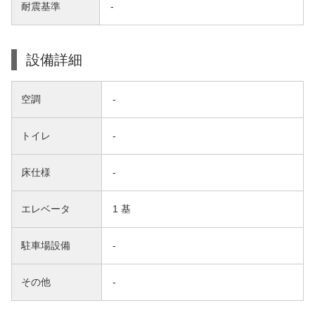
耐震基準
-
設備詳細
空調
-
トイレ
-
床仕様
-
エレベータ
1 基
駐車場設備
-
その他
-