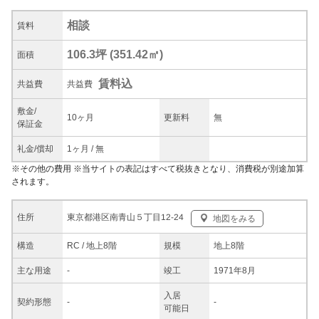
相談
賃料
106.3坪
(
351.42
㎡)
面積
賃料込
共益
費
共益費
敷金/
10ヶ月
更新料
無
保証金
礼金/
償却
1ヶ月
/
無
※
その他の費用
※当サイトの表記はすべて税抜きとなり、消費税が別途加算
されます。
東京都港区南青山５丁目12-24
住所
地図をみる
構造
RC / 地上8階
規模
地上8階
主な
用途
-
竣工
1971年8月
入居
契約
形態
-
-
可能日