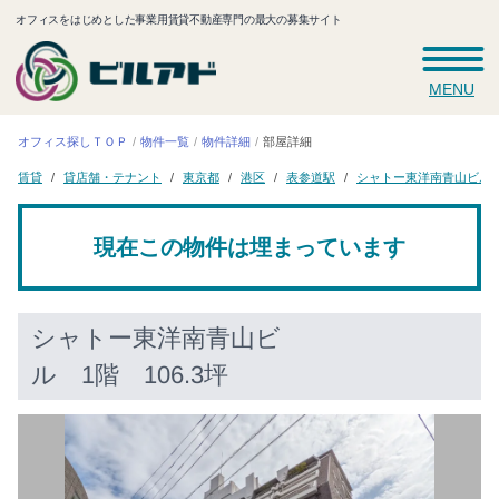
オフィスをはじめとした事業用賃貸不動産専門の最大の募集サイト
MENU
オフィス探しＴＯＰ
物件一覧
物件詳細
部屋詳細
シャトー東洋南青山ビル
貸店舗・テナント
表参道駅
東京都
賃貸
港区
現在この物件は埋まっています
シャトー東洋南青山ビ
ル
1階 106.3坪