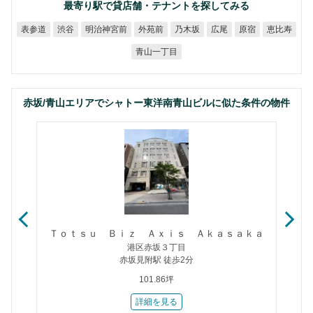
最寄り駅で貸店舗・テナントを探してみる
明治神宮前
表参道
外苑前
乃木坂
恵比寿
渋谷
広尾
原宿
青山一丁目
赤坂/青山エリアでシャトー東洋南青山ビルに似た条件の物件
Ｔｏｔｓｕ Ｂｉｚ Ａｘｉｓ Ａｋａｓａｋａ
港区赤坂３丁目
赤坂見附駅 徒歩2分
101.86坪
詳細を見る