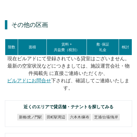
その他の区画
賃料 +
敷･保証
階数
面積
検討
共益費（税別）
礼金
現在ビルアドにて登録されている貸室はございません。
最新の空室状況などにつきましては、施設運営会社・物
件掲載先 に直接ご連絡いただくか、
ビルアドにお問合せ
下されば、確認してご連絡いたしま
す。
近くのエリアで貸店舗・テナントを探してみる
芝浦/台場/海岸
新橋/虎ノ門駅
六本木/麻布
田町駅周辺