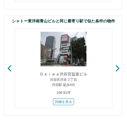
シャトー東洋南青山ビルと同じ最寄り駅で似た条件の物件
Ｄａｉｗａ渋谷宮益坂ビル
渋谷区渋谷２丁目
渋谷駅 徒歩4分
106.91坪
詳細を見る