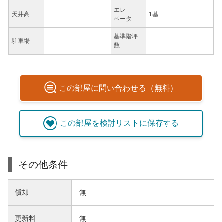
エレ
天井高
1基
ベータ
基準階坪
駐車場
-
-
数
この
部屋
に問い合わせる（無料）
この
部屋
を検討リストに保存する
その他条件
償却
無
更新料
無