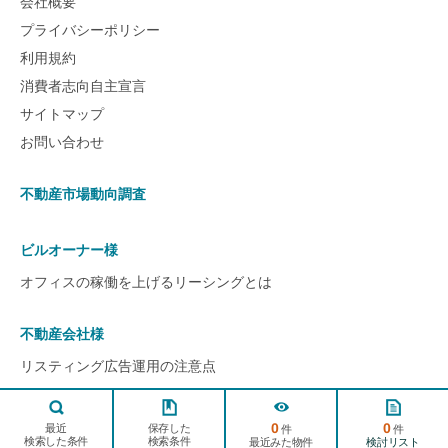
会社概要
プライバシーポリシー
利用規約
消費者志向自主宣言
サイトマップ
お問い合わせ
不動産市場動向調査
ビルオーナー様
オフィスの稼働を上げるリーシングとは
不動産会社様
リスティング広告運用の注意点
ページ
TOPへ
0
0
© 2022 ビルアド All rights reserved.
保存した
最近
件
件
検索した条件
検索条件
検討リスト
最近みた物件