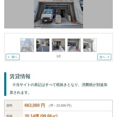
1
/
2
前へ
次へ
賃貸情報
※当サイトの表記はすべて税抜きとなり、消費税が別途加
算されます。
663,080 円
（坪：22,000 円）
賃料
30.14坪
(
99.66
㎡)
面積