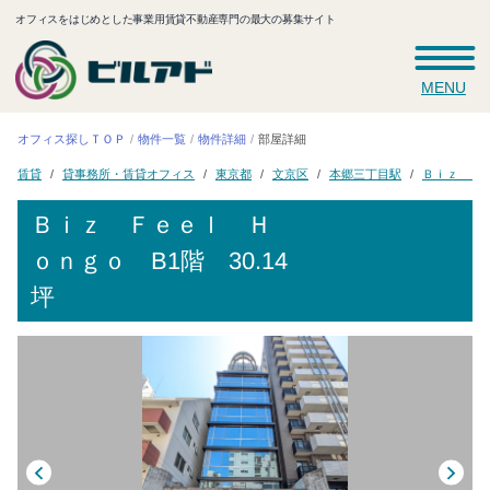
オフィスをはじめとした事業用賃貸不動産専門の最大の募集サイト
MENU
オフィス探しＴＯＰ
物件一覧
物件詳細
部屋詳細
Ｂｉｚ Ｆ
貸事務所・賃貸オフィス
本郷三丁目駅
東京都
文京区
賃貸
Ｂｉｚ Ｆｅｅｌ Ｈ
ｏｎｇｏ
B1階 30.14
坪