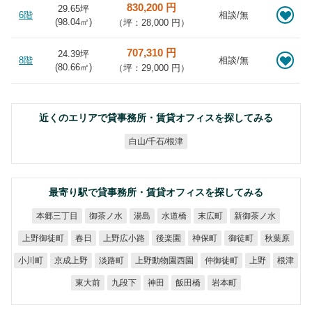
830,200 円
29.65坪
6階
相談/無
(
98.04
㎡)
（坪：28,000 円）
707,310 円
24.39坪
8階
相談/無
(
80.66
㎡)
（坪：29,000 円）
近くのエリアで貸事務所・賃貸オフィスを探してみる
白山/千石/根津
最寄り駅で貸事務所・賃貸オフィスを探してみる
本郷三丁目
新御茶ノ水
御茶ノ水
水道橋
末広町
湯島
上野御徒町
上野広小路
後楽園
神保町
御徒町
秋葉原
春日
上野動物園西園
京成上野
仲御徒町
小川町
淡路町
上野
根津
東大前
九段下
飯田橋
岩本町
神田