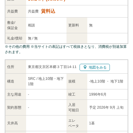
賃料込
共益
費
共益費
敷金/
相談
更新料
無
保証金
礼金/
償却
無
/
無
※
その他の費用
※当サイトの表記はすべて税抜きとなり、消費税が別途加算
されます。
東京都文京区本郷３丁目14-11
住所
地図をみる
SRC / 地上10階・地下
構造
規模
-
地上10階
・ 地下1階
1階
主な
用途
-
竣工
1996年6月
入居
契約
形態
-
予定 2026年 9月 上旬
可能日
エレ
天井高
1基
ベータ