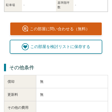
基準階坪
駐車場
-
-
数
この
部屋
に問い合わせる（無料）
この
部屋
を検討リストに保存する
その他条件
償却
無
更新料
無
その他の費用