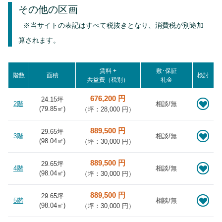
その他の区画
※当サイトの表記はすべて税抜きとなり、消費税が別途加
算されます。
賃料 +
敷･保証
階数
面積
検討
共益費（税別）
礼金
676,200 円
24.15坪
2階
相談/無
(
79.85
㎡)
（坪：28,000 円）
889,500 円
29.65坪
3階
相談/無
(
98.04
㎡)
（坪：30,000 円）
889,500 円
29.65坪
4階
相談/無
(
98.04
㎡)
（坪：30,000 円）
889,500 円
29.65坪
5階
相談/無
(
98.04
㎡)
（坪：30,000 円）