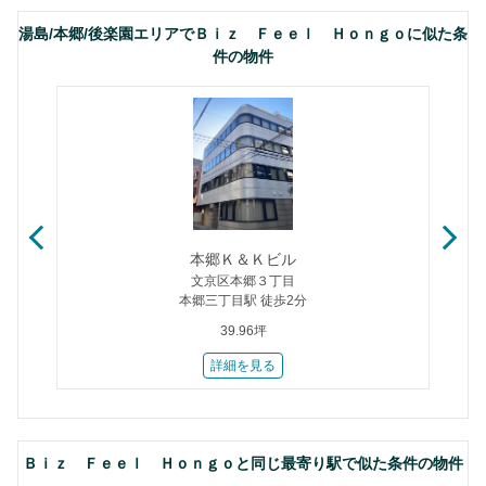
湯島/本郷/後楽園エリアでＢｉｚ Ｆｅｅｌ Ｈｏｎｇｏに似た条
件の物件
本郷Ｋ＆Ｋビル
文京区本郷３丁目
本郷三丁目駅 徒歩2分
39.96坪
詳細を見る
Ｂｉｚ Ｆｅｅｌ Ｈｏｎｇｏと同じ最寄り駅で似た条件の物件