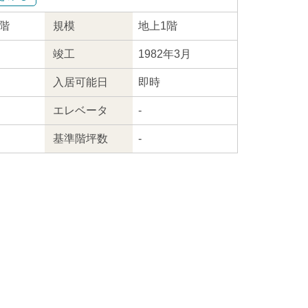
1階
規模
地上1階
竣工
1982年3月
入居
可能日
即時
エレ
ベータ
-
基準階坪数
-