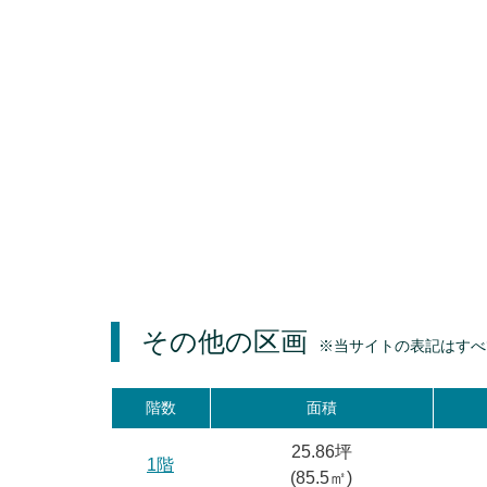
その他の区画
※当サイトの表記はすべ
階数
面積
25.86坪
1階
(
85.5
㎡)