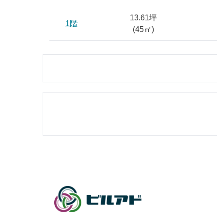
13.61坪
1階
(
45
㎡)