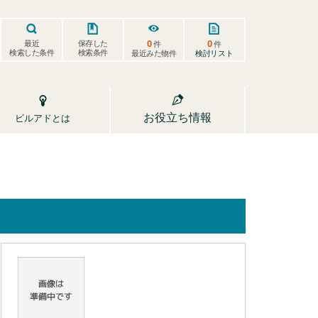
0
0
保存した
最近
件
件
検索した条件
検索条件
検討リスト
最近みた物件
お役立ち情報
ビルアドとは