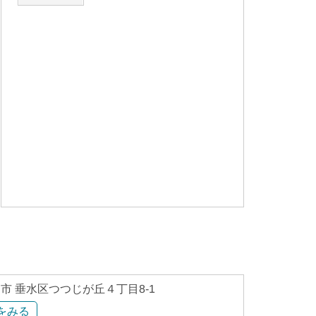
市 垂水区つつじが丘４丁目8-1
をみる