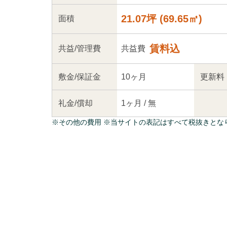
21.07坪
(
69.65
㎡)
面積
賃料込
共益
/管理
費
共益費
敷金/
保証金
10ヶ月
更新料
礼金/
償却
1ヶ月
/
無
※
その他の費用
※当サイトの表記はすべて税抜きとな