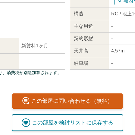
地図
構造
RC / 地上
主な
用途
-
契約
形態
-
新賃料1ヶ月
天井高
4.57m
駐車場
-
り、消費税が別途加算されます。
この
部屋
に問い合わせる（無料）
この
部屋
を検討リストに保存する