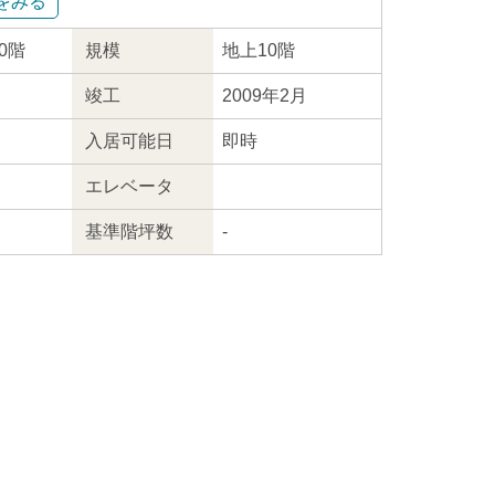
をみる
10階
規模
地上10階
竣工
2009年2月
入居
可能日
即時
エレ
ベータ
基準階坪数
-