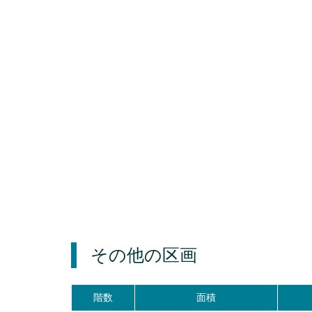
その他の区画
階数
面積