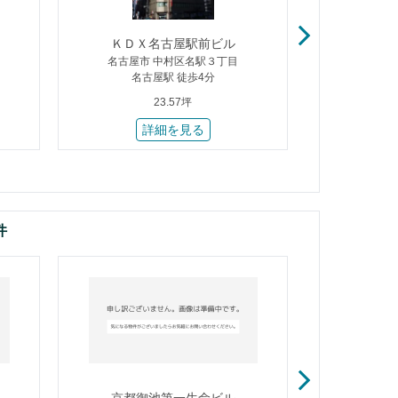
ＫＤＸ名古屋駅前ビル
Ｋ
名古屋市 中村区名駅３丁目
名古屋市
名古屋駅 徒歩4分
久屋
23.57坪
詳細を見る
件