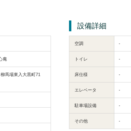
設備詳細
空調
-
心庵
トイレ
-
 柳馬場東入大黒町71
床仕様
-
エレベータ
-
駐車場設備
-
その他
-