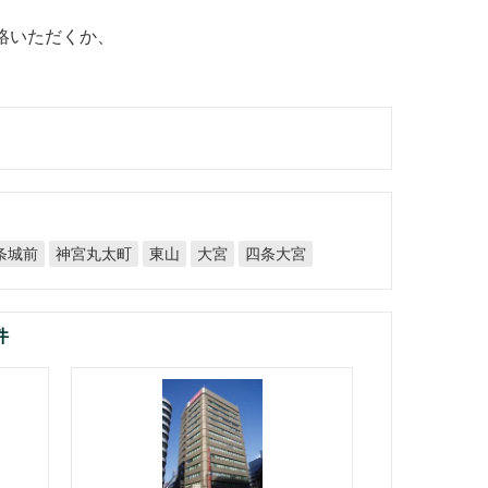
絡いただくか、
神宮丸太町
条城前
四条大宮
東山
大宮
件