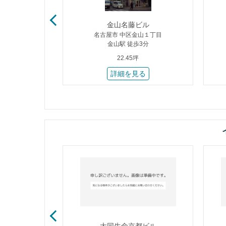
路ビル
金山名藤ビル
虎屋町
名古屋市 中区金山１丁目
歩1分
金山駅 徒歩3分
22.45坪
る
詳細を見る