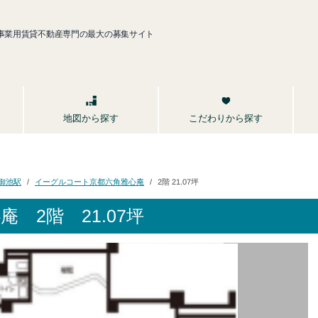
事業用賃貸不動産専門の最大の募集サイト
こだわりから探す
地図から探す
イーグルコート京都六角雅心庵
御池駅
2階 21.07坪
心庵
2階 21.07坪