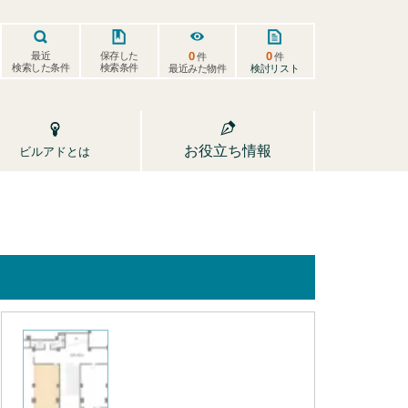
0
0
保存した
最近
件
件
検索した条件
検索条件
検討リスト
最近みた物件
お役立ち情報
ビルアドとは