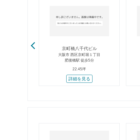
ル
京町橋八千代ビル
本通１丁目
大阪市 西区京町堀１丁目
1分
肥後橋駅 徒歩5分
22.45坪
る
詳細を見る