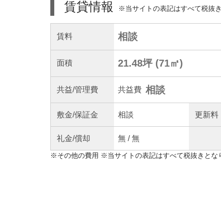
賃貸情報
※当サイトの表記はすべて税抜
相談
賃料
21.48坪
(
71
㎡)
面積
相談
共益
/管理
費
共益費
敷金/
保証金
相談
更新料
礼金/
償却
無
/
無
※
その他の費用
※当サイトの表記はすべて税抜きとな