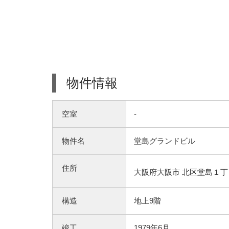
物件情報
空室
-
物件名
堂島グランドビル
住所
大阪府大阪市 北区堂島１丁目
構造
地上9階
竣工
1979年6月