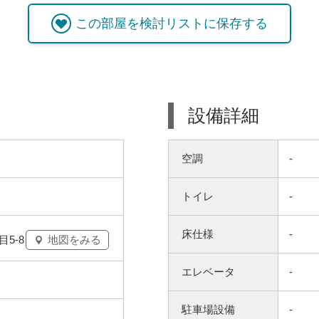
この
部屋
を検討リストに保存する
設備詳細
空調
-
トイレ
-
床仕様
-
5-8
地図をみる
エレベータ
-
駐車場設備
-