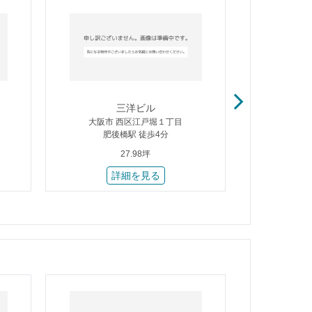
三洋ビル
公
大阪市 西区江戸堀１丁目
大阪市
肥後橋駅 徒歩4分
肥後
27.98坪
詳細を見る