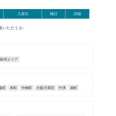
入居日
検討
詳細
絡いただくか、
泉州エリア
大阪天満宮
森町
中崎町
本町
中津
扇町