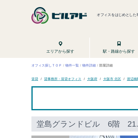
オフィスをはじめとした
駅・路線から探す
エリアから探す
オフィス探しＴＯＰ
物件一覧
物件詳細
部屋詳細
貸事務所・賃貸オフィス
大阪市 北区
渡辺橋
大阪府
賃貸
堂島グランドビル
6階 21.