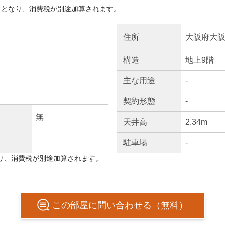
きとなり、消費税が別途加算されます。
大阪府大阪
住所
構造
地上9階
主な
用途
-
契約
形態
-
無
天井高
2.34m
駐車場
-
り、消費税が別途加算されます。
この
部屋
に問い合わせる（無料）