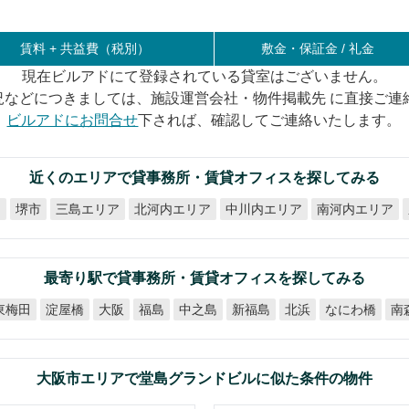
賃料 +
共益費（税別）
敷金・保証金 / 礼金
現在ビルアドにて登録されている貸室はございません。
況などにつきましては、施設運営会社・物件掲載先 に直接ご連
ビルアドにお問合せ
下されば、確認してご連絡いたします。
近くのエリアで貸事務所・賃貸オフィスを探してみる
北河内エリア
中川内エリア
南河内エリア
ア
三島エリア
堺市
最寄り駅で貸事務所・賃貸オフィスを探してみる
なにわ橋
東梅田
淀屋橋
中之島
新福島
南
大阪
福島
北浜
大阪市エリアで堂島グランドビルに似た条件の物件