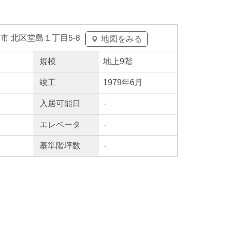
市 北区堂島１丁目5-8
地図をみる
規模
地上9階
竣工
1979年6月
入居
可能日
-
エレ
ベータ
-
基準階坪数
-