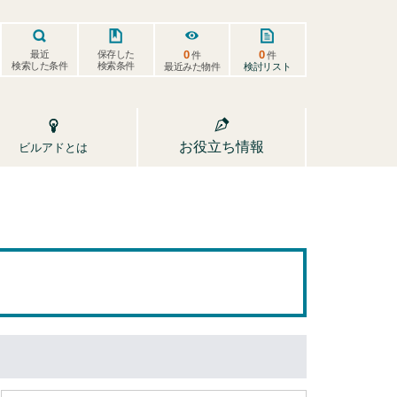
0
0
保存した
最近
件
件
検索した条件
検索条件
検討リスト
最近みた物件
お役立ち情報
ビルアドとは